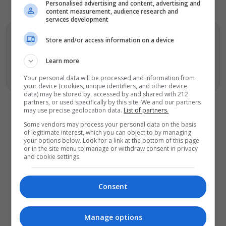
Personalised advertising and content, advertising and
content measurement, audience research and
services development
Βρείτε περισσότερα άρθρα μας στα αποτελέσματα
Store and/or access information on a device
αναζητησης
Learn more
Προσθήκη του monopoli.gr στην Google
Your personal data will be processed and information from
your device (cookies, unique identifiers, and other device
data) may be stored by, accessed by and shared with 212
partners, or used specifically by this site. We and our partners
may use precise geolocation data.
List of partners.
Some vendors may process your personal data on the basis
of legitimate interest, which you can object to by managing
your options below. Look for a link at the bottom of this page
ΔΕΙΤΕ ΕΠΙΣΗΣ
or in the site menu to manage or withdraw consent in privacy
and cookie settings.
Αύγουστος στην Αθήνα: 5 μαγαζιά
που κάνουν τις διακοπές να μοιάζουν
λίγο πιο κοντά
Consent
Παναγώτης Χ. Βούρος: Η “Παραξενιά”
είναι η δύναμή μας να μπορούμε να
Manage options
διαφέρουμε