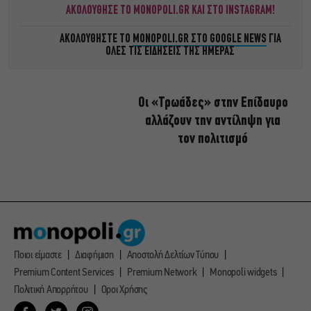
ΑΚΟΛΟΥΘΗΣΕ ΤΟ MONOPOLI.GR ΚΑΙ ΣΤΟ INSTAGRAM!
ΑΚΟΛΟΥΘΗΣΤΕ ΤΟ
MONOPOLI.GR ΣΤΟ GOOGLE NEWS
ΓΙΑ
ΟΛΕΣ ΤΙΣ ΕΙΔΗΣΕΙΣ ΤΗΣ ΗΜΕΡΑΣ
Οι «Τρωάδες» στην Επίδαυρο
αλλάζουν την αντίληψη για
τον πολιτισμό
Ποιοι είμαστε
Διαφήμιση
Αποστολή Δελτίων Τύπου
Premium Content Services
Premium Network
Monopoli widgets
Πολιτική Απορρήτου
Οροι Χρήσης