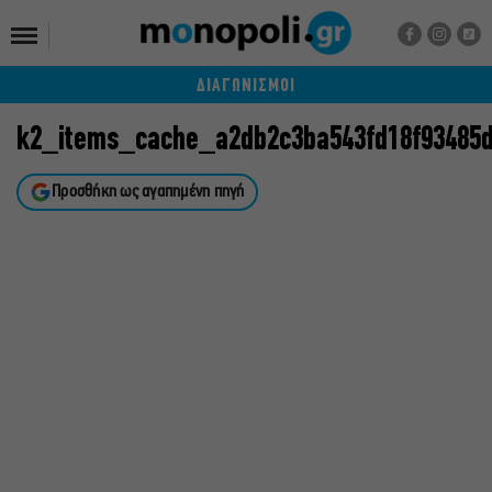
ΔΙΑΓΩΝΙΣΜΟΙ
k2_items_cache_a2db2c3ba543fd18f93485d
Προσθήκη ως αγαπημένη πηγή