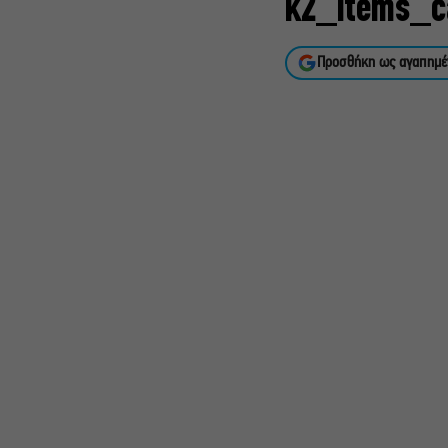
k2_items_c
Προσθήκη ως αγαπημέ