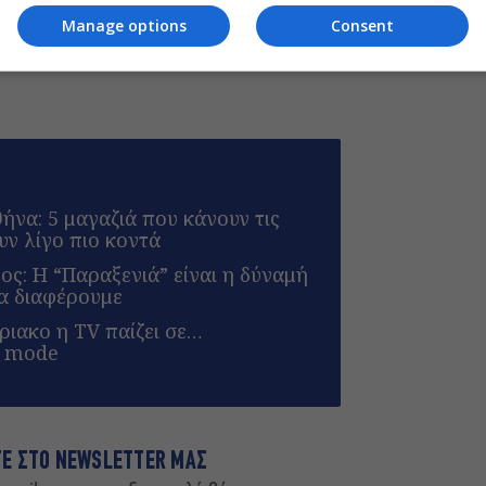
του monopoli.gr στην Google
Manage options
Consent
να: 5 μαγαζιά που κάνουν τις
υν λίγο πιο κοντά
ς: Η “Παραξενιά” είναι η δύναμή
α διαφέρουμε
ριακο η TV παίζει σε…
n mode
ΤΕ ΣΤΟ NEWSLETTER ΜΑΣ