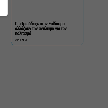
Ρωγμές: Η σόλο
χοροθεατρική
περφόρμανς της
Χριστίνας Κυριαζίδη στο
Οι «Τρωάδες» στην Επίδαυρο
Δημοτικό Θέατρο Πειραιά
αλλάζουν την αντίληψη για τον
πολιτισμό
Τόσο Όσο: Η stand-up
DON'T MISS
comedy των Φουντούλη-
Σπηλιόπουλου στην
Ταράτσα του Λαμπέτη
Μιρέλα Πάχου – Αδάμ
Τσαρούχης: Τα αξέχαστα
ντουέτα του ελληνικού
σινεμά στην Ταράτσα του
Λαμπέτη