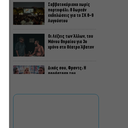
Σαββατοκύριακο χωρίς
πορτοφόλι: 8 δωρεάν
εκδηλώσεις για το ΣΚ 8-9
Αυγούστου
Οι Λέξεις των Άλλων, του
Μάνου Θηραίου για 3ο
χρόνο στο Θέατρο Άβατον
Δικός σου, Φραντς: Η
παράσταση του
Αλέξανδρου Διαμαντή
ξανά στην Γερμανόφωνη
Ευαγγελική Εκκλησία
«Ριφιφί»: Σε Α’
τηλεοπτική προβολή η
σειρά φαινόμενο του
Σωτήρη Τσαφούλια