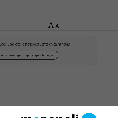
A
A
ρθρα μας στα αποτελέσματα αναζητησης
του monopoli.gr στην Google