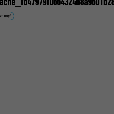
ache_fb47979f0664324b8a9601b2
νη πηγή