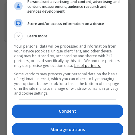
Personalised advertising and content, advertising and
content measurement, audience research and
services development
Βρείτε περισσότερα άρθρα μας στα αποτελέσματα
αναζητησης
Store and/or access information on a device
Προσθήκη του monopoli.gr στην Google
Learn more
Your personal data will be processed and information from
your device (cookies, unique identifiers, and other device
data) may be stored by, accessed by and shared with 212
partners, or used specifically by this site. We and our partners
may use precise geolocation data.
List of partners.
Some vendors may process your personal data on the basis
ΔΕΙΤΕ ΕΠΙΣΗΣ
of legitimate interest, which you can object to by managing
your options below. Look for a link at the bottom of this page
Οι Λέξεις των Άλλων, του Μάνου
or in the site menu to manage or withdraw consent in privacy
Θηραίου για 3ο χρόνο στο Θέατρο
and cookie settings.
Άβατον
Δικός σου, Φραντς: Η παράσταση του
Consent
Αλέξανδρου Διαμαντή ξανά στην
Γερμανόφωνη Ευαγγελική Εκκλησία
Manage options
«Ριφιφί»: Σε Α’ τηλεοπτική προβολή