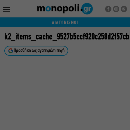
ΔΙΑΓΩΝΙΣΜΟΙ
k2_items_cache_9527b5ccf920c258d2f57cb
Προσθήκη ως αγαπημένη πηγή