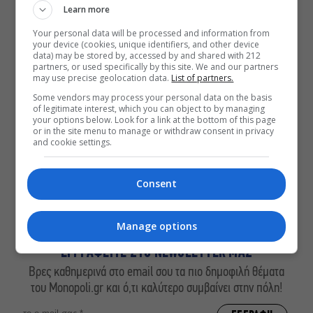
Learn more
ΔΕΙΤΕ ΕΠΙΣΗΣ
Your personal data will be processed and information from
your device (cookies, unique identifiers, and other device
Οι Λέξεις των Άλλων, του Μάνου
data) may be stored by, accessed by and shared with 212
Θηραίου για 3ο χρόνο στο Θέατρο
partners, or used specifically by this site. We and our partners
may use precise geolocation data.
List of partners.
Άβατον
Some vendors may process your personal data on the basis
Δικός σου, Φραντς: Η παράσταση του
of legitimate interest, which you can object to by managing
Αλέξανδρου Διαμαντή ξανά στην
your options below. Look for a link at the bottom of this page
Γερμανόφωνη Ευαγγελική Εκκλησία
or in the site menu to manage or withdraw consent in privacy
and cookie settings.
«Ριφιφί»: Σε Α’ τηλεοπτική προβολή
η σειρά φαινόμενο του Σωτήρη
Τσαφούλια
Consent
Manage options
ΕΓΓΡΑΦΕΙΤΕ ΣΤΟ NEWSLETTER ΜΑΣ
Βρες καθημερινά στο email σου τα πιο δημοφιλή θέματα
του Monopoli.gr και ό,τι καλύτερο συμβαίνει στην πόλη!