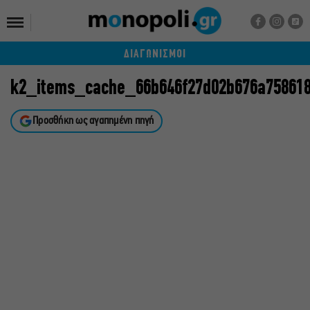
ΔΙΑΓΩΝΙΣΜΟΙ
k2_items_cache_66b646f27d02b676a75861
Προσθήκη ως αγαπημένη πηγή