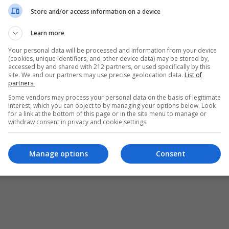
ΜΟΥΣΙΚΗ
Store and/or access information on a device
Εκ
Οι πρεμιέρες με μια ματιά
Θέματα
Παρ
Συνεχίζονται
Προσεχώς
Learn more
Ται
Νέα
Συνεχίζονται
Keep Watching
Your personal data will be processed and information from your device
Τελειώνουν σύντομα
Ε
(cookies, unique identifiers, and other device data) may be stored by,
accessed by and shared with 212 partners, or used specifically by this
Νέα
site. We and our partners may use precise geolocation data.
List of
partners.
Some vendors may process your personal data on the basis of legitimate
interest, which you can object to by managing your options below. Look
for a link at the bottom of this page or in the site menu to manage or
withdraw consent in privacy and cookie settings.
Manage options
Consent