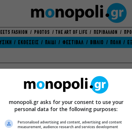
EETS FASHION
PHOTOS
THE ART OF LIFE
ΠΕΡΙΒΑΛΛΟΝ
ΠΡΟ
ΥΣΙΚΗ
ΕΚΘΕΣΕΙΣ
ΠΑΙΔΙ
ΦΕΣΤΙΒΑΛ
ΒΙΒΛΙΟ
ΠΟΛΗ
Ε
ΒΙΒΛΙΟ
ΘΕΑΤΡΟ
ΕΚ
Θέματα
Θέ
ΕΥ ΖΗΝ
Κριτική Θεάτρου
Πρ
Προορισμοί
Προσεχώς
monopoli.gr asks for your consent to use your
Συ
Υγεία-Ομορφιά
Συνεχίζονται
personal data for the following purposes:
Τελ
Διατροφή
Τελειώνουν σύντομα
Νέ
Αγορές
Νέα
Personalised advertising and content, advertising and content
measurement, audience research and services development
ΠΑ
ΣΙΝΕΜΑ