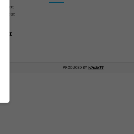
δηλώσεις
αστάσεις
νίες
ΞΟΔΟΣ
PRODUCED BY
WHISKEY