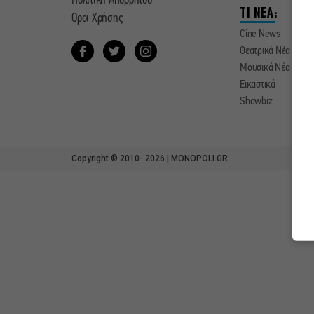
Πολιτική Απορρήτου
ΤΙ ΝΕΑ;
Οροι Χρήσης
Cine News
Θεατρικά Νέα
Μουσικά Νέα
Εικαστικά
Showbiz
Copyright © 2010- 2026 | MONOPOLI.GR