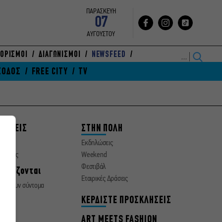
ΠΑΡΑΣΚΕΥΗ
07
ΑΥΓΟΥΣΤΟΥ
ΟΡΙΣΜΟΙ
ΔΙΑΓΩΝΙΣΜΟΙ
NEWSFEED
ΞΟΔΟΣ
FREE CITY
TV
ΘΕΣΕΙΣ
ΣΤΗΝ ΠΟΛΗ
ματα
Εκδηλώσεις
οσεχώς
Weekend
Φεστιβάλ
νεχίζονται
Εταιρικές Δράσεις
ειώνουν σύντομα
α
ΚΕΡΔΙΣΤΕ ΠΡΟΣΚΛΗΣΕΙΣ
ΙΔΙ
ART MEETS FASHION