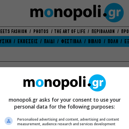
EETS FASHION
PHOTOS
THE ART OF LIFE
ΠΕΡΙΒΑΛΛΟΝ
ΠΡΟ
ΥΣΙΚΗ
ΕΚΘΕΣΕΙΣ
ΠΑΙΔΙ
ΦΕΣΤΙΒΑΛ
ΒΙΒΛΙΟ
ΠΟΛΗ
Ε
ΒΙΒΛΙΟ
ΘΕΑΤΡΟ
ΕΚ
Θέματα
Θέ
ΕΥ ΖΗΝ
Κριτική Θεάτρου
Πρ
Προορισμοί
Προσεχώς
monopoli.gr asks for your consent to use your
Συ
Υγεία-Ομορφιά
Συνεχίζονται
personal data for the following purposes:
Τελ
Διατροφή
Τελειώνουν σύντομα
Νέ
Αγορές
Νέα
Personalised advertising and content, advertising and content
measurement, audience research and services development
ΠΑ
ΣΙΝΕΜΑ