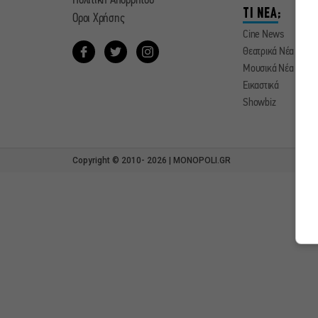
Πολιτική Απορρήτου
ΤΙ ΝΕΑ;
Οροι Χρήσης
Cine News
Θεατρικά Νέα
Μουσικά Νέα
Εικαστικά
Showbiz
Copyright © 2010- 2026 | MONOPOLI.GR