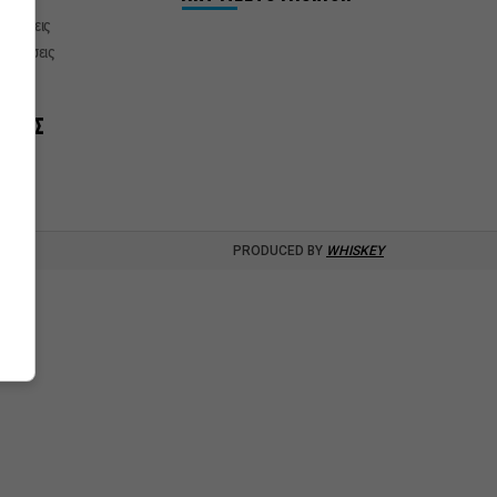
δηλώσεις
αστάσεις
νίες
ΞΟΔΟΣ
PRODUCED BY
WHISKEY