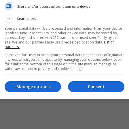
ΜΟΥΣΙΚΗ
Store and/or access information on a device
Εκ
Οι πρεμιέρες με μια ματιά
Θέματα
Παρ
Συνεχίζονται
Προσεχώς
Learn more
Ται
Νέα
Συνεχίζονται
Keep Watching
Your personal data will be processed and information from your device
Τελειώνουν σύντομα
Ε
(cookies, unique identifiers, and other device data) may be stored by,
accessed by and shared with 212 partners, or used specifically by this
Νέα
site. We and our partners may use precise geolocation data.
List of
partners.
Some vendors may process your personal data on the basis of legitimate
interest, which you can object to by managing your options below. Look
for a link at the bottom of this page or in the site menu to manage or
withdraw consent in privacy and cookie settings.
Manage options
Consent