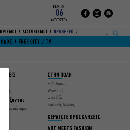
ΠΕΜΠΤΗ
06
ΑΥΓΟΥΣΤΟΥ
ΟΡΙΣΜΟΙ
ΔΙΑΓΩΝΙΣΜΟΙ
NEWSFEED
ΞΟΔΟΣ
FREE CITY
TV
ΘΕΣΕΙΣ
ΣΤΗΝ ΠΟΛΗ
ματα
Εκδηλώσεις
οσεχώς
Weekend
Φεστιβάλ
νεχίζονται
Εταιρικές Δράσεις
ειώνουν σύντομα
α
ΚΕΡΔΙΣΤΕ ΠΡΟΣΚΛΗΣΕΙΣ
ΙΔΙ
ART MEETS FASHION