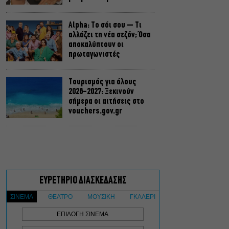
Alpha: Το σόι σου – Τι
αλλάζει τη νέα σεζόν; Όσα
αποκαλύπτουν οι
πρωταγωνιστές
Τουρισμός για όλους
2026-2027: Ξεκινούν
σήμερα οι αιτήσεις στο
vouchers.gov.gr
Η μεγάλη φωτιά από τον
Κιθαιρώνα έως το Πόρτο
Γερμενό, σ’ ένα
συγκλονιστικό timelapse
Ο Γιάννης Χαρούλης θα
δώσει μια τελευταία
καλοκαιρινή συναυλία στο
Θέατρο Γης