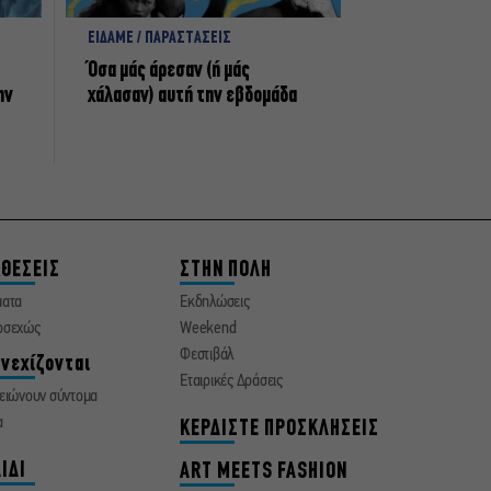
ΕΙΔΑΜΕ / ΠΑΡΑΣΤΑΣΕΙΣ
Όσα μάς άρεσαν (ή μάς
ην
χάλασαν) αυτή την εβδομάδα
ΘΕΣΕΙΣ
ΣΤΗΝ ΠΟΛΗ
ματα
Εκδηλώσεις
οσεχώς
Weekend
Φεστιβάλ
νεχίζονται
Εταιρικές Δράσεις
ειώνουν σύντομα
α
ΚΕΡΔΙΣΤΕ ΠΡΟΣΚΛΗΣΕΙΣ
ΙΔΙ
ART MEETS FASHION