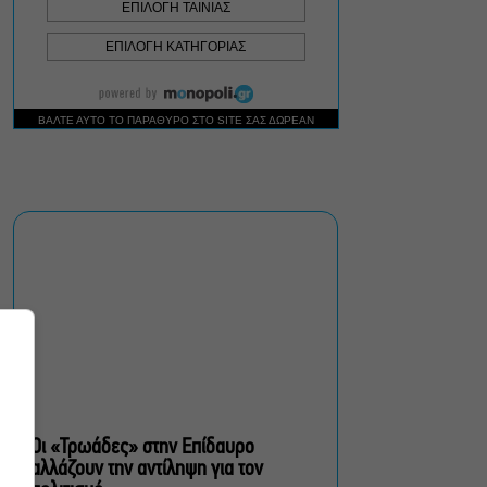
πολίτες β’ κατηγορίας,
του Brian Friel για β’
σεζόν στο Θέατρο Τζένη
Καρέζη
Στο «κόκκινο» ο κίνδυνος
πυρκαγιάς σήμερα σε
Αττική, Στερεά Ελλάδα και
Βόρειο Αιγαίο
Έλενα Χούντα: Μουσικό
Φεστιβάλ Αίγινας, ένας
πολιτιστικός θεσμός με
διάρκεια
Οι «Τρωάδες» στην Επίδαυρο
αλλάζουν την αντίληψη για τον