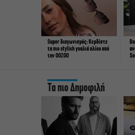
Super διαγωνισμός: Κερδίστε
Du
τα πιο stylish γυαλιά ηλίου από
αν
την OOZOO
So
Τα πιο Δημοφιλή