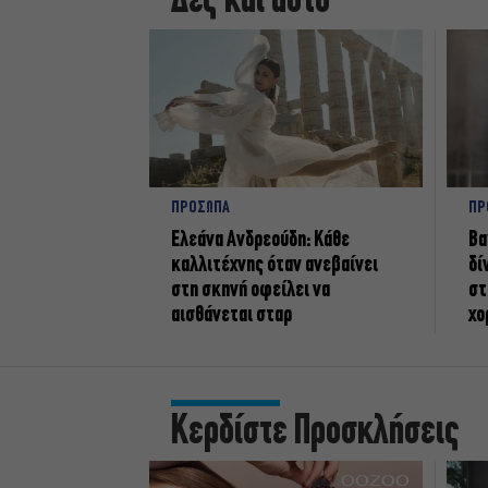
Δες και αυτό
ΠΡΟΣΩΠΑ
ΠΡ
Ελεάνα Ανδρεούδη: Κάθε
Βα
καλλιτέχνης όταν ανεβαίνει
δί
στη σκηνή οφείλει να
στ
αισθάνεται σταρ
χο
Κερδίστε Προσκλήσεις