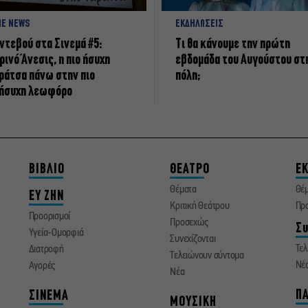
NE NEWS
ΕΚΔΗΛΩΣΕΙΣ
ντεβού στα Σινεμά #5:
Τι θα κάνουμε την πρώτη
ρινό Άνεσις, η πιο ήσυχη
εβδομάδα του Αυγούστου στ
ράτσα πάνω στην πιο
πόλη;
ήσυχη λεωφόρο
ΒΙΒΛΙΟ
ΘΕΑΤΡΟ
ΕΚ
Θέματα
Θέ
ΕΥ ΖΗΝ
Κριτική Θεάτρου
Πρ
Προορισμοί
Προσεχώς
Συ
Υγεία-Ομορφιά
Συνεχίζονται
Τελ
Διατροφή
Τελειώνουν σύντομα
Νέ
Αγορές
Νέα
ΠΑ
ΣΙΝΕΜΑ
ΜΟΥΣΙΚΗ