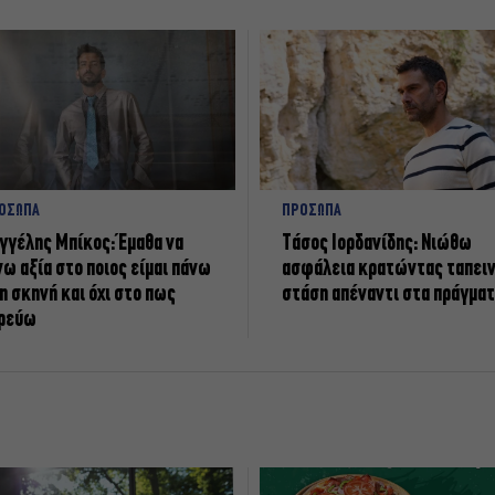
ΟΣΩΠΑ
ΠΡΟΣΩΠΑ
γγέλης Μπίκος: Έμαθα να
Tάσος Ιορδανίδης: Νιώθω
νω αξία στο ποιος είμαι πάνω
ασφάλεια κρατώντας ταπει
η σκηνή και όχι στο πως
στάση απέναντι στα πράγμα
ρεύω