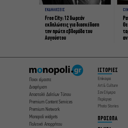
ΕΚΔΗΛΩΣΕΙΣ
CI
Free City: 12 δωρεάν
Ρα
εκδηλώσεις για διασκέδαση
Θε
την πρώτη εβδομάδα του
τα
Αυγούστου
αν
ΙΣΤΟΡΙΕΣ
Επίκαιρα
Ποιοι είμαστε
Art & Culture
Διαφήμιση
Σαν Σήμερα
Αποστολή Δελτίων Τύπου
Περίεργα
Premium Content Services
Photo Stories
Premium Network
Monopoli widgets
ΠΡΟΣΩΠΑ
Πολιτική Απορρήτου