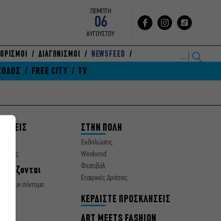
ΠΕΜΠΤΗ
06
ΑΥΓΟΥΣΤΟΥ
ΟΡΙΣΜΟΙ
ΔΙΑΓΩΝΙΣΜΟΙ
NEWSFEED
ΞΟΔΟΣ
FREE CITY
TV
ΘΕΣΕΙΣ
ΣΤΗΝ ΠΟΛΗ
ματα
Εκδηλώσεις
οσεχώς
Weekend
Φεστιβάλ
νεχίζονται
Εταιρικές Δράσεις
ειώνουν σύντομα
α
ΚΕΡΔΙΣΤΕ ΠΡΟΣΚΛΗΣΕΙΣ
ΙΔΙ
ART MEETS FASHION