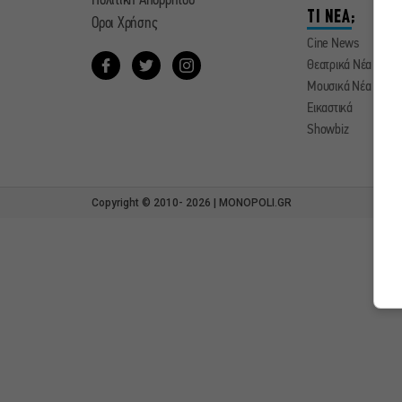
Πολιτική Απορρήτου
ΤΙ ΝΕΑ;
Οροι Χρήσης
Cine News
Θεατρικά Νέα
Μουσικά Νέα
Εικαστικά
Showbiz
Copyright © 2010- 2026 | MONOPOLI.GR