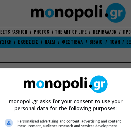
EETS FASHION
PHOTOS
THE ART OF LIFE
ΠΕΡΙΒΑΛΛΟΝ
ΠΡΟ
ΥΣΙΚΗ
ΕΚΘΕΣΕΙΣ
ΠΑΙΔΙ
ΦΕΣΤΙΒΑΛ
ΒΙΒΛΙΟ
ΠΟΛΗ
Ε
ΒΙΒΛΙΟ
ΘΕΑΤΡΟ
ΕΚ
Θέματα
Θέ
ΕΥ ΖΗΝ
Κριτική Θεάτρου
Πρ
Προορισμοί
Προσεχώς
monopoli.gr asks for your consent to use your
Συ
Υγεία-Ομορφιά
Συνεχίζονται
personal data for the following purposes:
Τελ
Διατροφή
Τελειώνουν σύντομα
Νέ
Αγορές
Νέα
Personalised advertising and content, advertising and content
measurement, audience research and services development
ΠΑ
ΣΙΝΕΜΑ