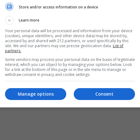
ΜΟΥΣΙΚΗ
Store and/or access information on a device
Εκ
Οι πρεμιέρες με μια ματιά
Θέματα
Παρ
Συνεχίζονται
Προσεχώς
Learn more
Ται
Νέα
Συνεχίζονται
Keep Watching
Your personal data will be processed and information from your device
Τελειώνουν σύντομα
Ε
(cookies, unique identifiers, and other device data) may be stored by,
accessed by and shared with 212 partners, or used specifically by this
Νέα
site. We and our partners may use precise geolocation data.
List of
partners.
Some vendors may process your personal data on the basis of legitimate
interest, which you can object to by managing your options below. Look
for a link at the bottom of this page or in the site menu to manage or
withdraw consent in privacy and cookie settings.
Manage options
Consent