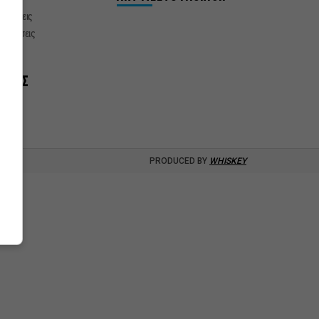
δηλώσεις
αστάσεις
νίες
ΞΟΔΟΣ
PRODUCED BY
WHISKEY