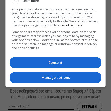
Learn more
ΔΕΙΤΕ ΕΠΙΣΗΣ
Your personal data will be processed and information from
your device (cookies, unique identifiers, and other device
data) may be stored by, accessed by and shared with 212
Αύγουστος στην Αθήνα: 5 μαγαζιά
partners, or used specifically by this site. We and our partners
που κάνουν τις διακοπές να μοιάζουν
may use precise geolocation data.
List of partners.
λίγο πιο κοντά
Some vendors may process your personal data on the basis
Παναγώτης Χ. Βούρος: Η “Παραξενιά”
of legitimate interest, which you can object to by managing
your options below. Look for a link at the bottom of this page
είναι η δύναμή μας να μπορούμε να
or in the site menu to manage or withdraw consent in privacy
διαφέρουμε
and cookie settings.
Αυτό το Σαββατοκύριακο η TV παίζει
σε… Christopher Nolan mode
Consent
Manage options
ΕΓΓΡΑΦΕΙΤΕ ΣΤΟ NEWSLETTER ΜΑΣ
Βρες καθημερινά στο email σου τα πιο δημοφιλή θέματα
του Monopoli.gr και ό,τι καλύτερο συμβαίνει στην πόλη!