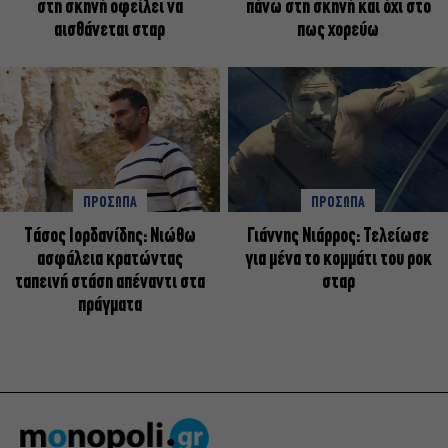
στη σκηνή οφείλει να
πάνω στη σκηνή και όχι στο
αισθάνεται σταρ
πως χορεύω
ΠΡΟΣΩΠΑ
ΠΡΟΣΩΠΑ
Tάσος Ιορδανίδης: Νιώθω
Γιάννης Νιάρρος: Τελείωσε
ασφάλεια κρατώντας
για μένα το κομμάτι του ροκ
ταπεινή στάση απέναντι στα
σταρ
πράγματα