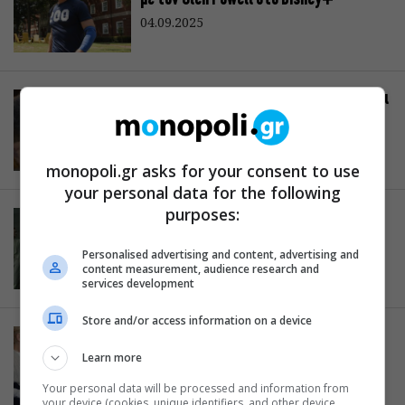
04.09.2025
Λίλο & Στιτς: Η live action ταινία έρχεται
στο Disney+
11.08.2025
monopoli.gr asks for your consent to use
your personal data for the following
purposes:
Andor: Το Disney+ αποκαλύπτει το νέο
τρέιλερ για τη 2η σεζόν
Personalised advertising and content, advertising and
27.03.2025
content measurement, audience research and
services development
Store and/or access information on a device
Το Disney+ αποκαλύπτει το τρέιλερ της
νέας μίνι σειράς «Dying For Sex»
Learn more
24.03.2025
Your personal data will be processed and information from
your device (cookies, unique identifiers, and other device