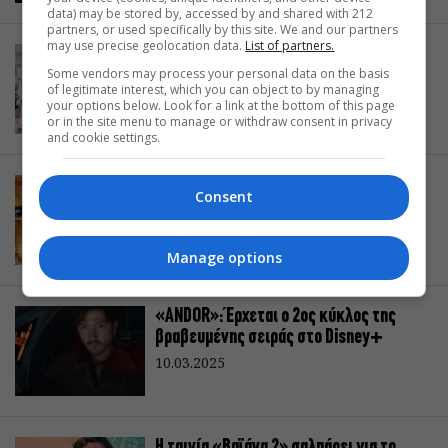
data) may be stored by, accessed by and shared with 212
partners, or used specifically by this site. We and our partners
may use precise geolocation data.
List of partners.
«Οικογενειακοί Δαίμονες»: Ένα
Some vendors may process your personal data on the basis
ντοκιμαντέρ για τη διάσημη vlogger
of legitimate interest, which you can object to by managing
Ρούμπι Φράνκι διαθέσιμο στο Disney+
your options below. Look for a link at the bottom of this page
19.03.2025
or in the site menu to manage or withdraw consent in privacy
and cookie settings.
Το “Μουφάσα: Ο Βασιλιάς των
Consent
Λιονταριών” έρχεται στο Disney+
14.03.2025
Manage options
«ANDOR»: Έρχεται ο 2ος κύκλος της
βραβευμένης σειράς στο Disney+
10.03.2025
Η ταινία «Βαϊάνα 2» σαλπάρει για το