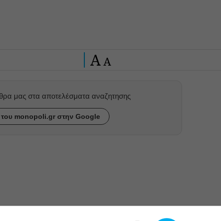
A
A
ρθρα μας στα αποτελέσματα αναζητησης
του monopoli.gr στην Google