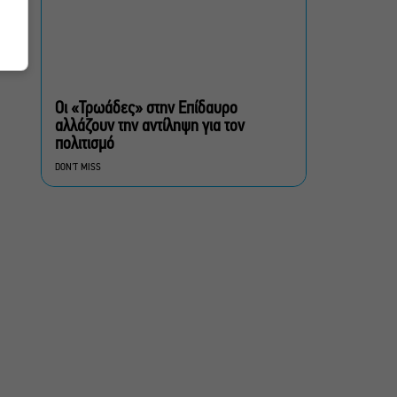
Ρωγμές: Η σόλο
χοροθεατρική
περφόρμανς της
Χριστίνας Κυριαζίδη στο
Οι «Τρωάδες» στην Επίδαυρο
Δημοτικό Θέατρο Πειραιά
αλλάζουν την αντίληψη για τον
πολιτισμό
Τόσο Όσο: Η stand-up
DON'T MISS
comedy των Φουντούλη-
Σπηλιόπουλου στην
Ταράτσα του Λαμπέτη
Μιρέλα Πάχου – Αδάμ
Τσαρούχης: Τα αξέχαστα
ντουέτα του ελληνικού
σινεμά στην Ταράτσα του
Λαμπέτη