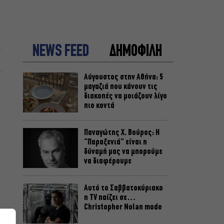
NEWS FEED
ΔΗΜΟΦΙΛΗ
Αύγουστος στην Αθήνα: 5
μαγαζιά που κάνουν τις
διακοπές να μοιάζουν λίγο
πιο κοντά
Παναγώτης Χ. Βούρος: Η
“Παραξενιά” είναι η
δύναμή μας να μπορούμε
να διαφέρουμε
Αυτό το Σαββατοκύριακο
η TV παίζει σε…
Christopher Nolan mode