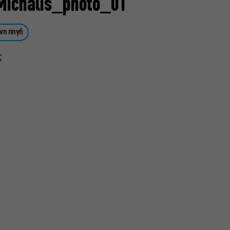
Michalis_photo_01
νη πηγή
ς