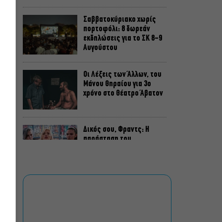
Σαββατοκύριακο χωρίς
πορτοφόλι: 8 δωρεάν
εκδηλώσεις για το ΣΚ 8-9
Αυγούστου
Οι Λέξεις των Άλλων, του
Μάνου Θηραίου για 3ο
χρόνο στο Θέατρο Άβατον
Δικός σου, Φραντς: Η
παράσταση του
Αλέξανδρου Διαμαντή
ξανά στην Γερμανόφωνη
Ευαγγελική Εκκλησία
«Ριφιφί»: Σε Α’
τηλεοπτική προβολή η
σειρά φαινόμενο του
Σωτήρη Τσαφούλια