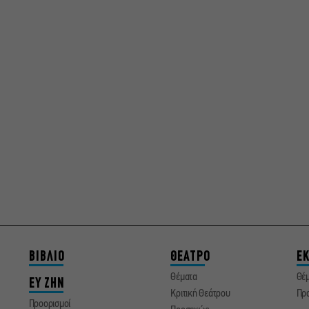
ΒΙΒΛΙΟ
ΘΕΑΤΡΟ
ΕΚ
Θέματα
Θέ
ΕΥ ΖΗΝ
Κριτική Θεάτρου
Πρ
Προορισμοί