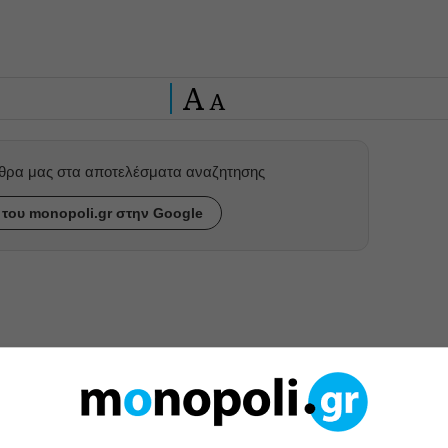
A
A
ρθρα μας στα αποτελέσματα αναζητησης
του monopoli.gr στην Google