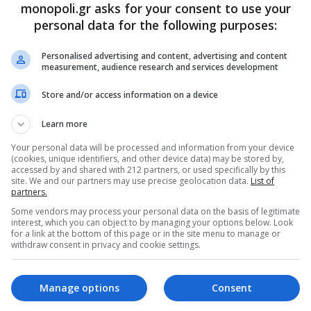
monopoli.gr asks for your consent to use your
personal data for the following purposes:
Personalised advertising and content, advertising and content
measurement, audience research and services development
Store and/or access information on a device
Learn more
Your personal data will be processed and information from your device
(cookies, unique identifiers, and other device data) may be stored by,
accessed by and shared with 212 partners, or used specifically by this
site. We and our partners may use precise geolocation data.
List of
partners.
Some vendors may process your personal data on the basis of legitimate
ρθρα μας στα αποτελέσματα αναζητησης
interest, which you can object to by managing your options below. Look
for a link at the bottom of this page or in the site menu to manage or
του monopoli.gr στην Google
withdraw consent in privacy and cookie settings.
Manage options
Consent