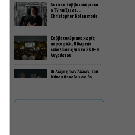
Αυτό το Σαββατοκύριακο
η TV παίζει σε…
Christopher Nolan mode
Σαββατοκύριακο χωρίς
πορτοφόλι: 8 δωρεάν
εκδηλώσεις για το ΣΚ 8-9
Αυγούστου
Οι Λέξεις των Άλλων, του
Μάνου Θηραίου για 3ο
χρόνο στο Θέατρο Άβατον
Δικός σου, Φραντς: Η
παράσταση του
Αλέξανδρου Διαμαντή
ξανά στην Γερμανόφωνη
Ευαγγελική Εκκλησία