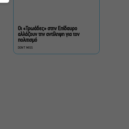
«Ριφιφί»: Σε Α’
τηλεοπτική προβολή η
σειρά φαινόμενο του
Σωτήρη Τσαφούλια
Οι «Τρωάδες» στην Επίδαυρο
αλλάζουν την αντίληψη για τον
Ρωγμές: Η σόλο
πολιτισμό
χοροθεατρική
DON'T MISS
περφόρμανς της
Χριστίνας Κυριαζίδη στο
Δημοτικό Θέατρο Πειραιά
Τόσο Όσο: Η stand-up
comedy των Φουντούλη-
Σπηλιόπουλου στην
Ταράτσα του Λαμπέτη