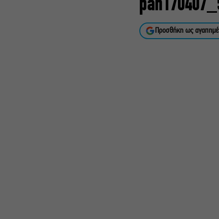
pan170407_
Προσθήκη ως αγαπημέ