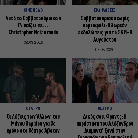
CINE NEWS
ΕΚΔΗΛΩΣΕΙΣ
Αυτό το Σαββατοκύριακο η
Σαββατοκύριακο χωρίς
TV παίζει σε…
πορτοφόλι: 8 δωρεάν
Christopher Nolan mode
εκδηλώσεις για το ΣΚ 8-9
Αυγούστου
08.08.2026
08.08.2026
ΘΕΑΤΡΟ
ΘΕΑΤΡΟ
Οι Λέξεις των Άλλων, του
Δικός σου, Φραντς: Η
Μάνου Θηραίου για 3ο
παράσταση του Αλέξανδρου
χρόνο στο Θέατρο Άβατον
Διαμαντή ξανά στην