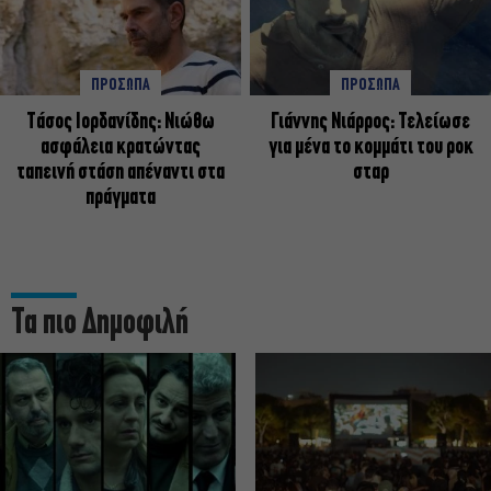
ΠΡΟΣΩΠΑ
ΠΡΟΣΩΠΑ
Tάσος Ιορδανίδης: Νιώθω
Γιάννης Νιάρρος: Τελείωσε
ασφάλεια κρατώντας
για μένα το κομμάτι του ροκ
ταπεινή στάση απέναντι στα
σταρ
πράγματα
Τα πιο Δημοφιλή