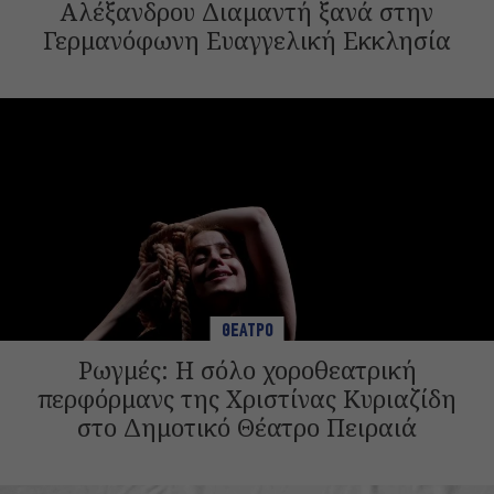
Αλέξανδρου Διαμαντή ξανά στην
Γερμανόφωνη Ευαγγελική Εκκλησία
ΘΕΑΤΡΟ
Ρωγμές: Η σόλο χοροθεατρική
περφόρμανς της Χριστίνας Κυριαζίδη
στο Δημοτικό Θέατρο Πειραιά