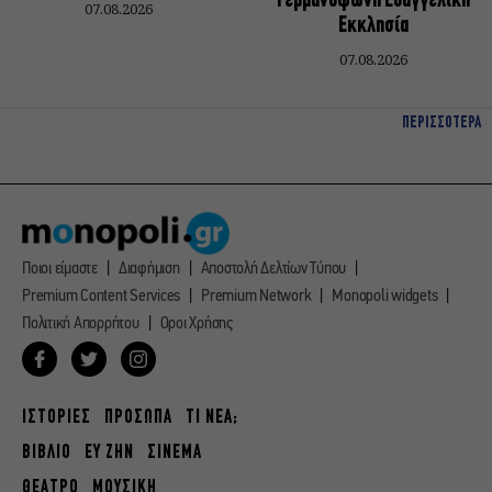
Γερμανόφωνη Ευαγγελική
07.08.2026
Εκκλησία
07.08.2026
ΠΕΡΙΣΣΟΤΕΡΑ
Ποιοι είμαστε
Διαφήμιση
Αποστολή Δελτίων Τύπου
Premium Content Services
Premium Network
Monopoli widgets
Πολιτική Απορρήτου
Οροι Χρήσης
ΙΣΤΟΡΙΕΣ
ΠΡΟΣΩΠΑ
ΤΙ ΝΕΑ;
ΒΙΒΛΙΟ
ΕΥ ΖΗΝ
ΣΙΝΕΜΑ
ΘΕΑΤΡΟ
ΜΟΥΣΙΚΗ