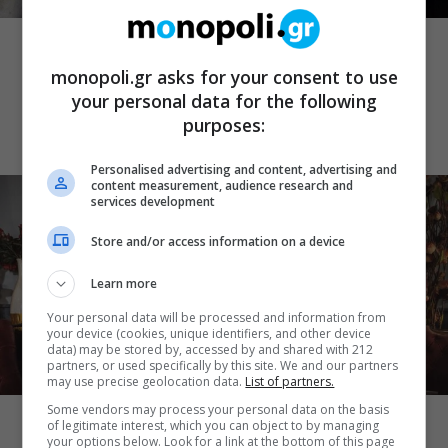
ΘΕΑΤΡΙΚΑ ΝΕΑ
Artist Unknown – Η Ήβη ήταν εδώ: Η
συγκλονιστική ιστορία της ζωγράφου
monopoli.gr asks for your consent to use
Ήβης Στάγκαλη στο Δημοτικό Θέατρο
your personal data for the following
Πειραιά
purposes:
Personalised advertising and content, advertising and
content measurement, audience research and
services development
Store and/or access information on a device
Learn more
Your personal data will be processed and information from
your device (cookies, unique identifiers, and other device
data) may be stored by, accessed by and shared with 212
partners, or used specifically by this site. We and our partners
may use precise geolocation data.
List of partners.
ΘΕΑΤΡΟ
Some vendors may process your personal data on the basis
Ο Θαυματοποιός: Το έργο του
of legitimate interest, which you can object to by managing
πολυβραβευμένου Brian Friel τον
your options below. Look for a link at the bottom of this page