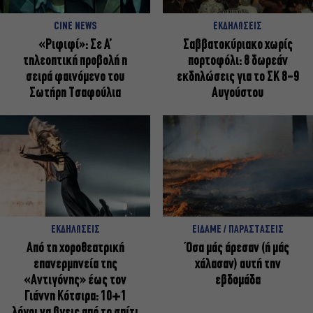
CINE NEWS
ΕΚΔΗΛΩΣΕΙΣ
«Ριφιφί»: Σε Α’
Σαββατοκύριακο χωρίς
τηλεοπτική προβολή η
πορτοφόλι: 8 δωρεάν
σειρά φαινόμενο του
εκδηλώσεις για το ΣΚ 8-9
Σωτήρη Τσαφούλια
Αυγούστου
ΕΚΔΗΛΩΣΕΙΣ
ΕΙΔΑΜΕ / ΠΑΡΑΣΤΑΣΕΙΣ
Από τη χοροθεατρική
Όσα μάς άρεσαν (ή μάς
επανερμηνεία της
χάλασαν) αυτή την
«Αντιγόνης» έως τον
εβδομάδα
Γιάννη Κότσιρα: 10+1
λόγοι να βγεις από το σπίτι