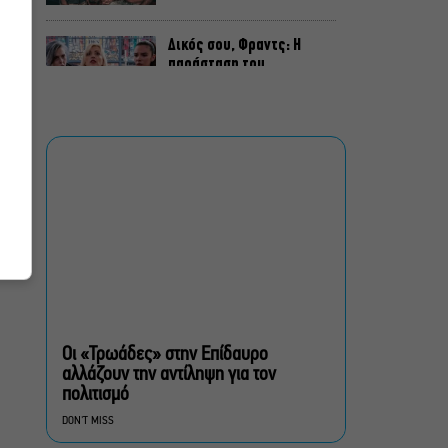
Δικός σου, Φραντς: Η
παράσταση του
Αλέξανδρου Διαμαντή
ξανά στην Γερμανόφωνη
Ευαγγελική Εκκλησία
«Ριφιφί»: Σε Α’
τηλεοπτική προβολή η
σειρά φαινόμενο του
Σωτήρη Τσαφούλια
Ρωγμές: Η σόλο
χοροθεατρική
περφόρμανς της
Χριστίνας Κυριαζίδη στο
Οι «Τρωάδες» στην Επίδαυρο
Δημοτικό Θέατρο Πειραιά
αλλάζουν την αντίληψη για τον
πολιτισμό
Τόσο Όσο: Η stand-up
DON'T MISS
comedy των Φουντούλη-
Σπηλιόπουλου στην