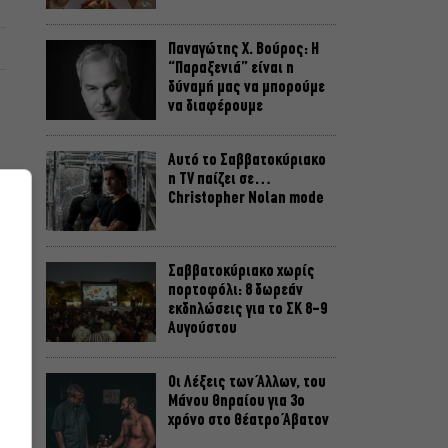
Παναγώτης Χ. Βούρος: Η
“Παραξενιά” είναι η
δύναμή μας να μπορούμε
να διαφέρουμε
Αυτό το Σαββατοκύριακο
η TV παίζει σε…
Christopher Nolan mode
Σαββατοκύριακο χωρίς
πορτοφόλι: 8 δωρεάν
εκδηλώσεις για το ΣΚ 8-9
Αυγούστου
Οι Λέξεις των Άλλων, του
Μάνου Θηραίου για 3ο
χρόνο στο Θέατρο Άβατον