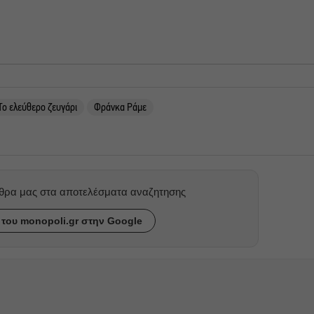
Το ελεύθερο ζευγάρι
Φράνκα Ράμε
ρθρα μας στα αποτελέσματα αναζητησης
του monopoli.gr στην Google