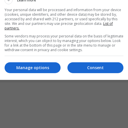
Learn more
5 Σεπτεμβρίου και παρουσιάζεται έως την Κυριακή 4
Your personal data will be processed and information from your device
(cookies, unique identifiers, and other device data) may be stored by,
accessed by and shared with 212 partners, or used specifically by this
site. We and our partners may use precise geolocation data.
List of
partners.
Some vendors may process your personal data on the basis of legitimate
interest, which you can object to by managing your options below. Look
for a link at the bottom of this page or in the site menu to manage or
withdraw consent in privacy and cookie settings.
Manage options
Consent