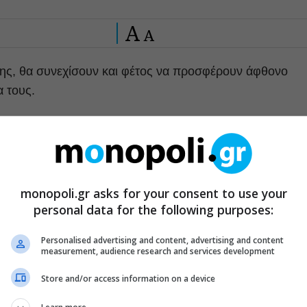
A
A
 της, θα συνεχίσουν και φέτος να προσφέρουν άφθονο
α τους.
ι εξομολογήσεις θα μοιραστούν με το κοινό του θεάτρου
.
ιώργης Κοντοπόδης και η Μαρσώ Φίλη ανακατεύονται με
monopoli.gr asks for your consent to use your
ιτιού τους, και τους καλούν να παρακολουθήσουν, να
personal data for the following purposes:
τους εμπειρίες και απόψεις, σε μια ξέφραινη διαδραστική
εατών.
Personalised advertising and content, advertising and content
measurement, audience research and services development
γος Ντάβος και Χρήστος Φωτιάδης.
Store and/or access information on a device
η, πάνω στο έργο των Ντάριο Φο – Φράνκα Ράμε,