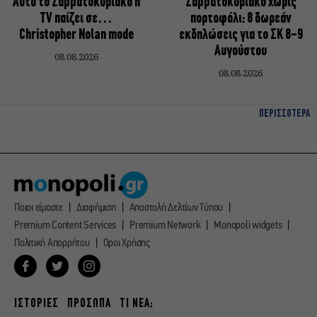
Αυτό το Σαββατοκύριακο η
Σαββατοκύριακο χωρίς
TV παίζει σε…
πορτοφόλι: 8 δωρεάν
Christopher Nolan mode
εκδηλώσεις για το ΣΚ 8-9
Αυγούστου
08.08.2026
08.08.2026
ΠΕΡΙΣΣΟΤΕΡΑ
Ποιοι είμαστε
Διαφήμιση
Αποστολή Δελτίων Τύπου
Premium Content Services
Premium Network
Monopoli widgets
Πολιτική Απορρήτου
Οροι Χρήσης
ΙΣΤΟΡΙΕΣ
ΠΡΟΣΩΠΑ
ΤΙ ΝΕΑ;