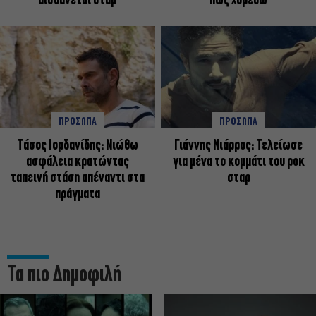
αισθάνεται σταρ
πως χορεύω
ΠΡΟΣΩΠΑ
ΠΡΟΣΩΠΑ
Tάσος Ιορδανίδης: Νιώθω
Γιάννης Νιάρρος: Τελείωσε
ασφάλεια κρατώντας
για μένα το κομμάτι του ροκ
ταπεινή στάση απέναντι στα
σταρ
πράγματα
Τα πιο Δημοφιλή