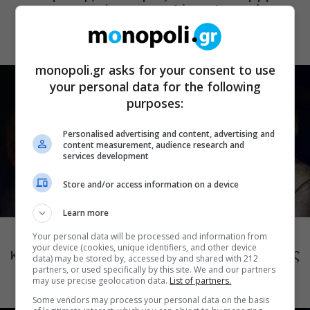
στο Κατράκειο για δύο τελευταίες
καλοκαιρινές συναυλίες
monopoli.gr asks for your consent to use
your personal data for the following
purposes:
Personalised advertising and content, advertising and
content measurement, audience research and
services development
Store and/or access information on a device
ΜΟΥΣΙΚΗ
Learn more
Το Ροκ το Ελληνικό: Κώστας Τουρνάς
Your personal data will be processed and information from
your device (cookies, unique identifiers, and other device
και Διονύσης Τσακνής στο Θέατρο Άλσος
data) may be stored by, accessed by and shared with 212
ΔΕΗ
partners, or used specifically by this site. We and our partners
may use precise geolocation data.
List of partners.
Some vendors may process your personal data on the basis