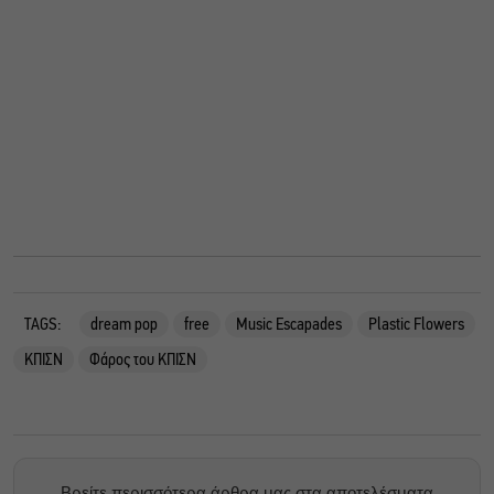
TAGS:
dream pop
free
Music Escapades
Plastic Flowers
ΚΠΙΣΝ
Φάρος του ΚΠΙΣΝ
Βρείτε περισσότερα άρθρα μας στα αποτελέσματα