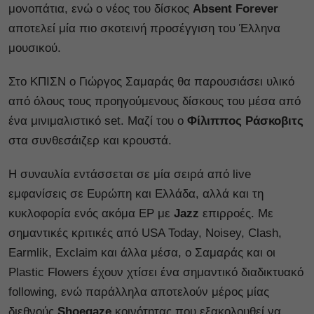
μονοπάτια, ενώ ο νέος του δίσκος
Absent Forever
αποτελεί μία πιο σκοτεινή προσέγγιση του Έλληνα
μουσικού.
Στο ΚΠΙΣΝ ο Γιώργος Σαμαράς θα παρουσιάσει υλικό
από όλους τους προηγούμενους δίσκους του μέσα από
ένα μινιμαλιστικό set. Μαζί του ο
Φίλιππος Ράσκοβιτς
στα συνθεσάιζερ και κρουστά.
Η συναυλία εντάσσεται σε μία σειρά από live
εμφανίσεις σε Ευρώπη και Ελλάδα, αλλά και τη
κυκλοφορία ενός ακόμα EP με
Jazz
επιρροές. Με
σημαντικές κριτικές από USA Today, Noisey, Clash,
Earmlik, Exclaim και άλλα μέσα, ο Σαμαράς και οι
Plastic Flowers έχουν χτίσει ένα σημαντικό διαδικτυακό
following, ενώ παράλληλα αποτελούν μέρος μίας
διεθνούς
Shoegaze
κοινότητας που εξακολουθεί να