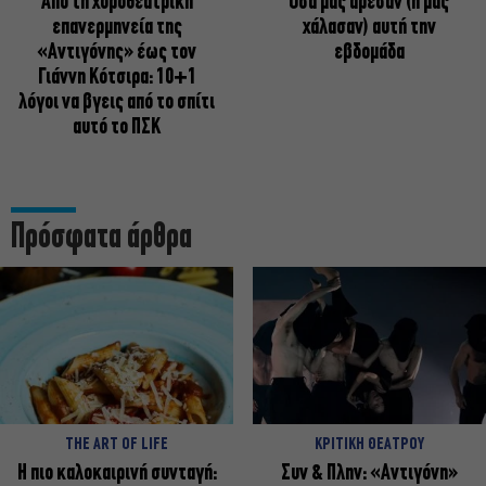
Από τη χοροθεατρική
Όσα μάς άρεσαν (ή μάς
επανερμηνεία της
χάλασαν) αυτή την
«Αντιγόνης» έως τον
εβδομάδα
Γιάννη Κότσιρα: 10+1
λόγοι να βγεις από το σπίτι
αυτό το ΠΣΚ
Πρόσφατα άρθρα
THE ART OF LIFE
ΚΡΙΤΙΚΗ ΘΕΑΤΡΟΥ
Η πιο καλοκαιρινή συνταγή:
Συν & Πλην: «Αντιγόνη»