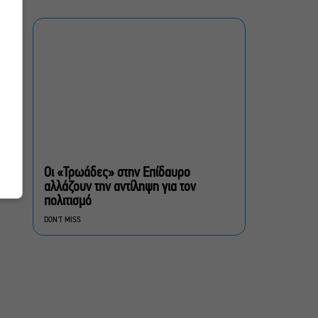
μουσικούς για τη
δημιουργία ορχήστρας
δωματίου
Ο Θαυματοποιός: Το έργο
του πολυβραβευμένου
Brian Friel τον Οκτώβριο
στο Θέατρο Μπέλλος
Λάκης Χαλκιάς: Πλήθος
κόσμου στο τελευταίο
“αντίο” στο Α’
Οι «Τρωάδες» στην Επίδαυρο
Νεκροταφείο Αθηνών
αλλάζουν την αντίληψη για τον
πολιτισμό
Μια άλλη Θήβα: Σε ποια
DON'T MISS
αθηναϊκά θέατρα θα δούμε
την παράσταση το
Φθινόπωρο
ΥΠΠΟ: Αναβαθμίζεται ο
αρχαιολογικός χώρος του