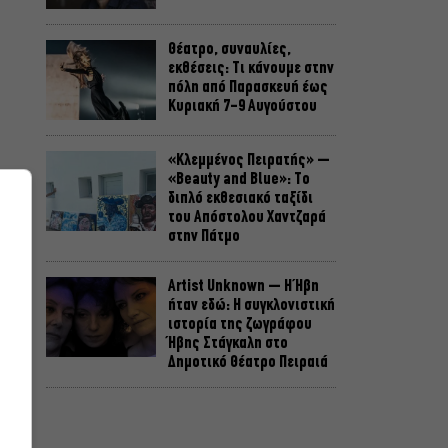
Θέατρο, συναυλίες,
εκθέσεις: Τι κάνουμε στην
πόλη από Παρασκευή έως
Κυριακή 7-9 Αυγούστου
«Κλεμμένος Πειρατής» –
«Beauty and Blue»: Το
διπλό εκθεσιακό ταξίδι
του Απόστολου Χαντζαρά
στην Πάτμο
Artist Unknown – Η Ήβη
ήταν εδώ: Η συγκλονιστική
ιστορία της ζωγράφου
Ήβης Στάγκαλη στο
Δημοτικό Θέατρο Πειραιά
Conduit Ensemble:
Ανοιχτό κάλεσμα σε