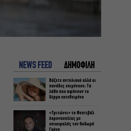
NEWS FEED
ΔΗΜΟΦΙΛΗ
Βάζετε αντηλιακό αλλά οι
πανάδες επιμένουν; Τα
λάθη που αφήνουν το
δέρμα εκτεθειμένο
«Τριτώνει» το Φεστιβάλ
Ακροναυπλίας με
επικεφαλής τον Θοδωρή
Γκόνη