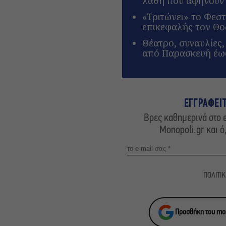
λάθη που αφήνουν 
«Τριτώνει» το Φεσ
επικεφαλής τον Θ
Θέατρο, συναυλίες,
από Παρασκευή έως
ΕΓΓΡΑΦΕΙ
Βρες καθημερινά στο e
Monopoli.gr και ό
ΠΟΛΙΤΙ
Προσθήκη του mon