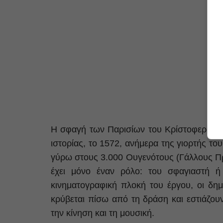
Η σφαγή των Παρισίων του Κρίστοφερ Μάρλο
ιστορίας, το 1572, ανήμερα της γιορτής το
γύρω στους 3.000 Ουγενότους (Γάλλους Πρ
έχει μόνο έναν ρόλο: του σφαγιαστή 
κινηματογραφική πλοκή του έργου, οι δη
κρύβεται πίσω από τη δράση και εστιάζουν
την κίνηση και τη μουσική.