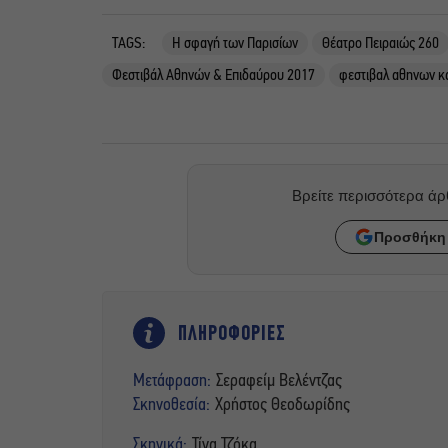
TAGS:
​Η σφαγή των Παρισίων
Θέατρο Πειραιώς 260
Φεστιβάλ Αθηνών & Επιδαύρου 2017
φεστιβαλ αθηνων κ
Βρείτε περισσότερα ά
Προσθήκη 
ΠΛΗΡΟΦΟΡΙΕΣ
Μετάφραση:
Σεραφείμ Βελέντζας
Σκηνοθεσία:
Χρήστος Θεοδωρίδης
Σκηνικά:
Τίνα Τζόκα