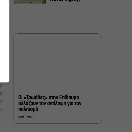
Η μεγάλη φωτιά από τον
Κιθαιρώνα έως το Πόρτο
Γερμενό, σ’ ένα
συγκλονιστικό timelapse
Ο Γιάννης Χαρούλης θα
δώσει μια τελευταία
καλοκαιρινή συναυλία στο
Θέατρο Γης
ς
πολίτες β’ κατηγορίας,
ν
του Brian Friel για β’
σεζόν στο Θέατρο Τζένη
α
Οι «Τρωάδες» στην Επίδαυρο
Καρέζη
ν
αλλάζουν την αντίληψη για τον
υ
πολιτισμό
Στο «κόκκινο» ο κίνδυνος
,
DON'T MISS
πυρκαγιάς σήμερα σε
Αττική, Στερεά Ελλάδα και
Βόρειο Αιγαίο