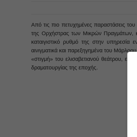
Από τις πιο πετυχημένες παραστάσεις το
της Ορχήστρας των Μικρών Πραγμάτων, κέ
καταιγιστικό ρυθμό της στην υπηρεσία 
αινιγματικά και παρεξηγημένα του Μάρλοου.
«στιγμή» του ελισαβετιανού θεάτρου, επι
δραματουργίας της εποχής.