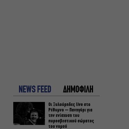
NEWS FEED
ΔΗΜΟΦΙΛΗ
Οι Ξυλούρηδες live στο
Ρέθυμνο – Πανηγύρι για
την ενίσχυση του
πυροσβεστικού σώματος
του νομού