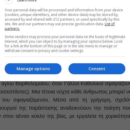
Learn more
Your personal data will be processed and information from your device
(cookies, unique identifiers, and other device data) may be stored by,
accessed by and shared with 212 partners, or used specifically by this
site. We and our partners may use precise geolocation data.
List of
partners.
Some vendors may process your personal data on the basis of legitimate
interest, which you can object to by managing your options below. Look
for a link at the bottom of this page or in the site menu to manage or
withdraw consent in privacy and cookie settings.
Manage options
Consent
ου, εστιάζει σε μια από τις πιο αιματηρές σελίδες τη
υ αγίου Βαρθολομαίου, όταν Γάλλοι Καθολικοί σφαγιάζου
οτεστάντες). Μια τέτοια νύχτα κάθε άνθρωπος μπορεί ν
ή του σφαγιαζόμενου. Μέσα από τη γρήγορη, σχεδό
μιουργοί της παράστασης αναδεικνύουν την ποίηση πο
 στον αέναο κύκλο της βίας, με εργαλεία τη χορικότητα