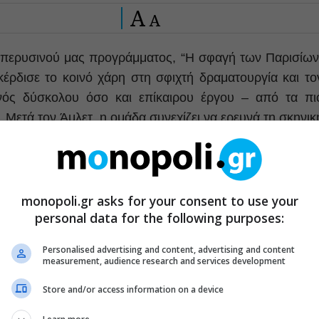
A
A
υ περυσινού μας προγράμματος, “Η σφαγή των Παρισίων
ρδισε το κοινό χάρη στη σφιχτή δραματουργία και το
ενός δύσκολου όσο και επίκαιρου έργου – από τα πι
 Μετά τον Άμλετ, η ομάδα συνεχίζει να ερευνά τη σκηνικ
λέγοντας ένα έργο που ξεφεύγει από όλους τους κανόνε
monopoli.gr asks for your consent to use your
personal data for the following purposes:
Personalised advertising and content, advertising and content
measurement, audience research and services development
Store and/or access information on a device