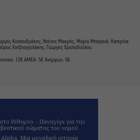
ιώργος Κισσανδράκης, Ντένης Μακρής, Μαρία Μπαγανά, Κατερίνα
Σπύρος Χατζηαγγελάκης, Γιώργος Χριστοδούλου
ιτητικό: 12€ ΑΜΕΑ: 5€ Ανέργων: 5€
 στο Ρέθυμνο – Πανηγύρι για την
σβεστικού σώματος του νομού
 Alpha: Μια μοναδική ιστορία