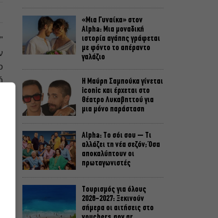
«Μια Γυναίκα» στον
Alpha: Μια μοναδική
ιστορία αγάπης γράφεται
”
με φόντο το απέραντο
ν
γαλάζιο
ο
ή
Η Μαύρη Σαμπούκα γίνεται
iconic και έρχεται στο
ς
Θέατρο Λυκαβηττού για
μια μόνο παράσταση
Alpha: Το σόι σου – Τι
αλλάζει τη νέα σεζόν; Όσα
αποκαλύπτουν οι
πρωταγωνιστές
Τουρισμός για όλους
2026-2027: Ξεκινούν
σήμερα οι αιτήσεις στο
vouchers.gov.gr