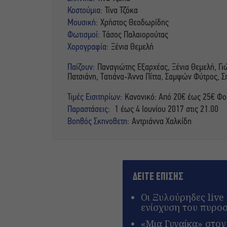
Κοστούμια:
Τίνα Τζόκα
Μουσική:
Χρήστος Θεοδωρίδης
Φωτισμοί:
Τάσος Παλαιορούτας
Χορογραφία:
Ξένια Θεμελή
Παίζουν:
Παναγιώτης Εξαρχέας, Ξένια Θεμελή, Γ
Πατσιάνη, Τατιάνα-Άννα Πίττα, Σαμψών Φύτρος, 
Τιμές Εισιτηρίων:
​Κανονικό: Από 20€ έως 25€ Φο
Παραστάσεις:
1 έως 4 Ιουνίου 2017 στις 21.00
Βοηθός Σκηνοθετη:
Αντριάννα Χαλκίδη
ΔΕΙΤΕ ΕΠΙΣΗΣ
Οι Ξυλούρηδες live
ενίσχυση του πυρο
«Μια Γυναίκα» στον