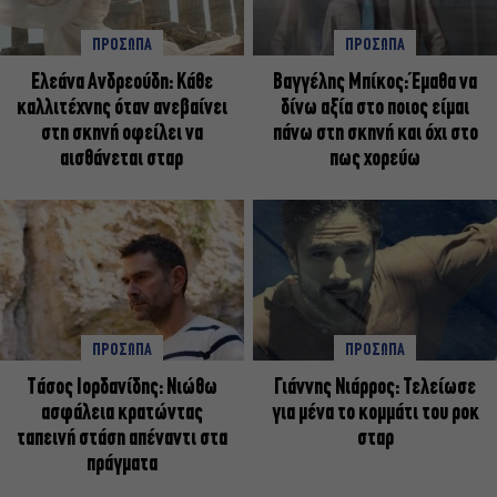
ΠΡΟΣΩΠΑ
ΠΡΟΣΩΠΑ
Ελεάνα Ανδρεούδη: Κάθε
Βαγγέλης Μπίκος: Έμαθα να
καλλιτέχνης όταν ανεβαίνει
δίνω αξία στο ποιος είμαι
στη σκηνή οφείλει να
πάνω στη σκηνή και όχι στο
αισθάνεται σταρ
πως χορεύω
ΠΡΟΣΩΠΑ
ΠΡΟΣΩΠΑ
Tάσος Ιορδανίδης: Νιώθω
Γιάννης Νιάρρος: Τελείωσε
ασφάλεια κρατώντας
για μένα το κομμάτι του ροκ
ταπεινή στάση απέναντι στα
σταρ
πράγματα