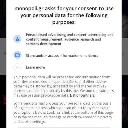
monopoli.gr asks for your consent to use
your personal data for the following
purposes:
Personalised advertising and content, advertising and
ΜΟΥΣΙΚΗ
content measurement, audience research and
Το Ροκ το Ελληνικό: Κώστας Τουρνάς
services development
και Διονύσης Τσακνής στο Θέατρο Άλσος
Store and/or access information on a device
ΔΕΗ
Learn more
Your personal data will be processed and information from
your device (cookies, unique identifiers, and other device
data) may be stored by, accessed by and shared with 212
partners, or used specifically by this site. We and our partners
may use precise geolocation data.
List of partners.
Some vendors may process your personal data on the basis
of legitimate interest, which you can object to by managing
your options below. Look for a link at the bottom of this page
or in the site menu to manage or withdraw consent in privacy
and cookie settings.