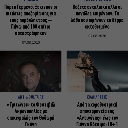
Πόρτο Γερμενό: Ξεκινούν οι
Βάζετε αντηλιακό αλλά οι
αιτήσεις αποζημίωσης για
πανάδες επιμένουν; Τα
τους πυρόπληκτους –
λάθη που αφήνουν το δέρμα
Πάνω από 100 σπίτια
εκτεθειμένο
καταστράφηκαν
07.08.2026
07.08.2026
ART & CULTURE
ΕΚΔΗΛΩΣΕΙΣ
«Τριτώνει» το Φεστιβάλ
Από τη χοροθεατρική
Ακροναυπλίας με
επανερμηνεία της
επικεφαλής τον Θοδωρή
«Αντιγόνης» έως τον
Γκόνη
Γιάννη Κότσιρα: 10+1