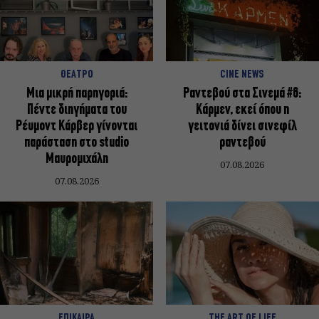
ΘΕΑΤΡΟ
CINE NEWS
Μια μικρή παρηγοριά:
Ραντεβού στα Σινεμά #6:
Πέντε διηγήματα του
Κάρμεν, εκεί όπου η
Ρέυμοντ Κάρβερ γίνονται
γειτονιά δίνει σινεφίλ
παράσταση στο studio
ραντεβού
Μαυρομιχάλη
07.08.2026
07.08.2026
ΕΠΙΚΑΙΡΑ
THE ART OF LIFE