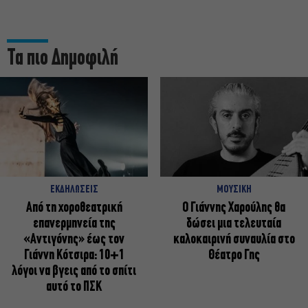
Τα πιο Δημοφιλή
ΕΚΔΗΛΩΣΕΙΣ
ΜΟΥΣΙΚΗ
Από τη χοροθεατρική
Ο Γιάννης Χαρούλης θα
επανερμηνεία της
δώσει μια τελευταία
«Αντιγόνης» έως τον
καλοκαιρινή συναυλία στο
Γιάννη Κότσιρα: 10+1
Θέατρο Γης
λόγοι να βγεις από το σπίτι
αυτό το ΠΣΚ