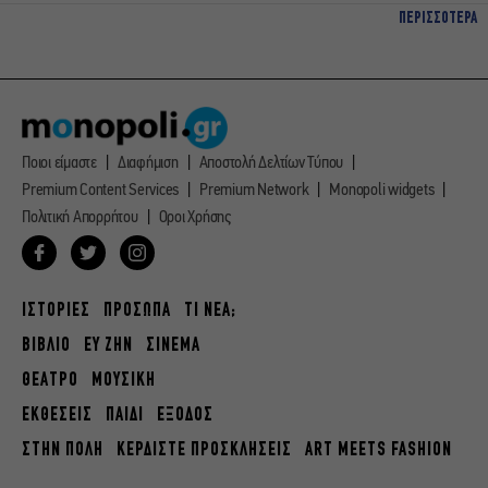
ΠΕΡΙΣΣΟΤΕΡΑ
Ποιοι είμαστε
Διαφήμιση
Αποστολή Δελτίων Τύπου
Premium Content Services
Premium Network
Monopoli widgets
Πολιτική Απορρήτου
Οροι Χρήσης
ΙΣΤΟΡΙΕΣ
ΠΡΟΣΩΠΑ
ΤΙ ΝΕΑ;
ΒΙΒΛΙΟ
ΕΥ ΖΗΝ
ΣΙΝΕΜΑ
ΘΕΑΤΡΟ
ΜΟΥΣΙΚΗ
ΕΚΘΕΣΕΙΣ
ΠΑΙΔΙ
ΕΞΟΔΟΣ
ΣΤΗΝ ΠΟΛΗ
ΚΕΡΔΙΣΤΕ ΠΡΟΣΚΛΗΣΕΙΣ
ART MEETS FASHION