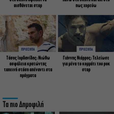
αισθάνεται σταρ
πως χορεύω
ΠΡΟΣΩΠΑ
ΠΡΟΣΩΠΑ
Tάσος Ιορδανίδης: Νιώθω
Γιάννης Νιάρρος: Τελείωσε
ασφάλεια κρατώντας
για μένα το κομμάτι του ροκ
ταπεινή στάση απέναντι στα
σταρ
πράγματα
Τα πιο Δημοφιλή