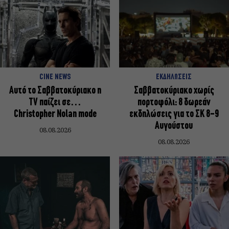
CINE NEWS
ΕΚΔΗΛΩΣΕΙΣ
Αυτό το Σαββατοκύριακο η
Σαββατοκύριακο χωρίς
TV παίζει σε…
πορτοφόλι: 8 δωρεάν
Christopher Nolan mode
εκδηλώσεις για το ΣΚ 8-9
Αυγούστου
08.08.2026
08.08.2026