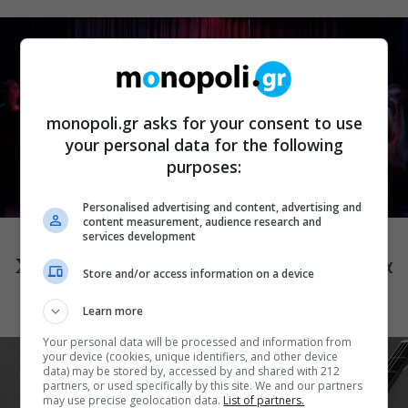
monopoli.gr asks for your consent to use
your personal data for the following
purposes:
Personalised advertising and content, advertising and
ΜΟΥΣΙΚΗ
content measurement, audience research and
Choreka: Η μουσική παράσταση του
services development
Χαράλαμπου Γωγιού φέρνει τη γυναικεία
Store and/or access information on a device
φωνή στη Μικρή Επίδαυρο
Learn more
Your personal data will be processed and information from
your device (cookies, unique identifiers, and other device
data) may be stored by, accessed by and shared with 212
partners, or used specifically by this site. We and our partners
may use precise geolocation data.
List of partners.