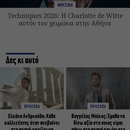
ΜΟΥΣΙΚΗ
Techniques 2026: Η Charlotte de Witte
αυτόν τον χειμώνα στην Αθήνα
Δες κι αυτό
ΠΡΟΣΩΠΑ
ΠΡΟΣΩΠΑ
Ελεάνα Ανδρεούδη: Κάθε
Βαγγέλης Μπίκος: Έμαθα να
καλλιτέχνης όταν ανεβαίνει
δίνω αξία στο ποιος είμαι
στη σκηνή οφείλει να
πάνω στη σκηνή και όχι στο