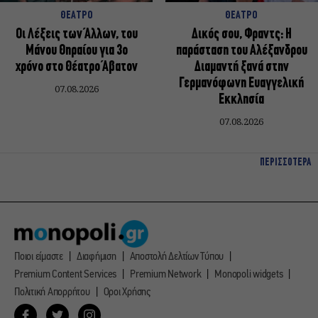
ΘΕΑΤΡΟ
ΘΕΑΤΡΟ
Οι Λέξεις των Άλλων, του
Δικός σου, Φραντς: Η
Μάνου Θηραίου για 3ο
παράσταση του Αλέξανδρου
χρόνο στο Θέατρο Άβατον
Διαμαντή ξανά στην
Γερμανόφωνη Ευαγγελική
07.08.2026
Εκκλησία
07.08.2026
ΠΕΡΙΣΣΟΤΕΡΑ
Ποιοι είμαστε
Διαφήμιση
Αποστολή Δελτίων Τύπου
Premium Content Services
Premium Network
Monopoli widgets
Πολιτική Απορρήτου
Οροι Χρήσης