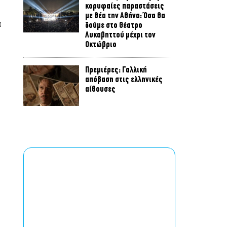
κορυφαίες παραστάσεις
με θέα την Αθήνα: Όσα θα
α
δούμε στο Θέατρο
Λυκαβηττού μέχρι τον
Οκτώβριο
Πρεμιέρες: Γαλλική
απόβαση στις ελληνικές
αίθουσες
Σταματία
Δημητρακοπούλου: Μέσα
από την Μπιενάλε
Κεραμικής ανακάλυψα μια
Ρόδο που δεν γνώριζα
Οι Ξυλούρηδες live στο
Ρέθυμνο – Πανηγύρι για
την ενίσχυση του
πυροσβεστικού σώματος