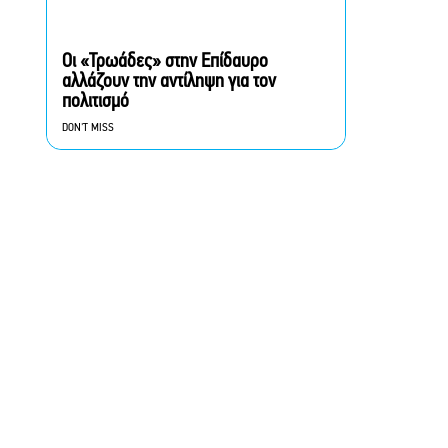
του νομού
«Μια Γυναίκα» στον
Οι «Τρωάδες» στην Επίδαυρο
Alpha: Μια μοναδική
αλλάζουν την αντίληψη για τον
ιστορία αγάπης γράφεται
πολιτισμό
με φόντο το απέραντο
γαλάζιο
DON'T MISS
Η Μαύρη Σαμπούκα γίνεται
iconic και έρχεται στο
Θέατρο Λυκαβηττού για
μια μόνο παράσταση
Alpha: Το σόι σου – Τι
αλλάζει τη νέα σεζόν; Όσα
αποκαλύπτουν οι
πρωταγωνιστές