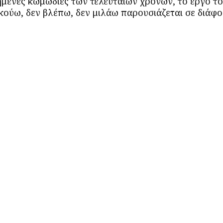
χημένες κωμωδίες των τελευταίων χρόνων, το έργο τ
κούω, δεν βλέπω, δεν μιλάω παρουσιάζεται σε διάφο