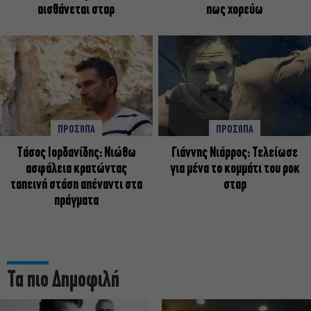
αισθάνεται σταρ
πως χορεύω
ΠΡΟΣΩΠΑ
ΠΡΟΣΩΠΑ
Tάσος Ιορδανίδης: Νιώθω
Γιάννης Νιάρρος: Τελείωσε
ασφάλεια κρατώντας
για μένα το κομμάτι του ροκ
ταπεινή στάση απέναντι στα
σταρ
πράγματα
Τα πιο Δημοφιλή