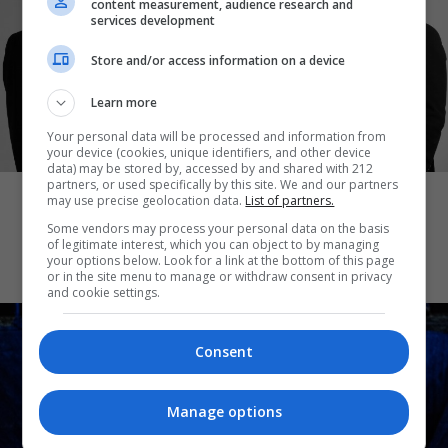
content measurement, audience research and
services development
Store and/or access information on a device
Learn more
Your personal data will be processed and information from
your device (cookies, unique identifiers, and other device
ΕΚΔΗΛΩΣΕΙΣ
data) may be stored by, accessed by and shared with 212
partners, or used specifically by this site. We and our partners
Free City: 12 δωρεάν εκδηλώσεις για
may use precise geolocation data.
List of partners.
διασκέδαση την πρώτη εβδομάδα του
Some vendors may process your personal data on the basis
Αυγούστου
of legitimate interest, which you can object to by managing
your options below. Look for a link at the bottom of this page
or in the site menu to manage or withdraw consent in privacy
and cookie settings.
Consent
Manage options