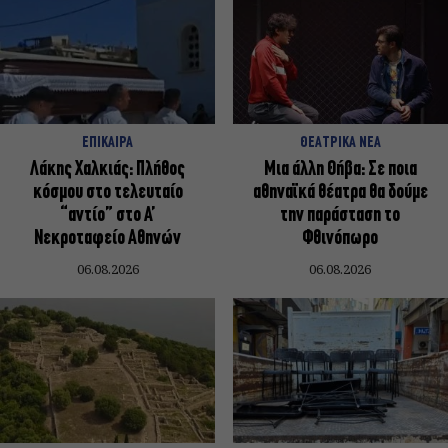
ΕΠΙΚΑΙΡΑ
ΘΕΑΤΡΙΚΑ ΝΕΑ
Λάκης Χαλκιάς: Πλήθος
Μια άλλη Θήβα: Σε ποια
κόσμου στο τελευταίο
αθηναϊκά θέατρα θα δούμε
“αντίο” στο Α’
την παράσταση το
Νεκροταφείο Αθηνών
Φθινόπωρο
06.08.2026
06.08.2026