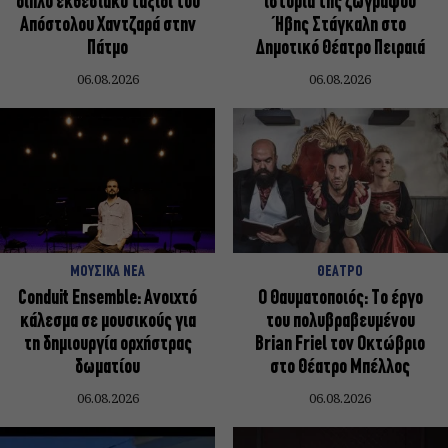
διπλό εκθεσιακό ταξίδι του
ιστορία της ζωγράφου
Απόστολου Χαντζαρά στην
Ήβης Στάγκαλη στο
Πάτμο
Δημοτικό Θέατρο Πειραιά
06.08.2026
06.08.2026
ΜΟΥΣΙΚΑ ΝΕΑ
ΘΕΑΤΡΟ
Conduit Ensemble: Ανοιχτό
Ο Θαυματοποιός: Το έργο
κάλεσμα σε μουσικούς για
του πολυβραβευμένου
τη δημιουργία ορχήστρας
Brian Friel τον Οκτώβριο
δωματίου
στο Θέατρο Μπέλλος
06.08.2026
06.08.2026