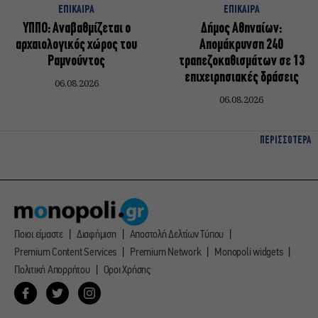
ΕΠΙΚΑΙΡΑ
ΕΠΙΚΑΙΡΑ
ΥΠΠΟ: Αναβαθμίζεται ο
Δήμος Αθηναίων:
αρχαιολογικός χώρος του
Απομάκρυνση 240
Ραμνούντος
τραπεζοκαθισμάτων σε 13
επιχειρησιακές δράσεις
06.08.2026
06.08.2026
ΠΕΡΙΣΣΟΤΕΡΑ
Ποιοι είμαστε
Διαφήμιση
Αποστολή Δελτίων Τύπου
Premium Content Services
Premium Network
Monopoli widgets
Πολιτική Απορρήτου
Οροι Χρήσης