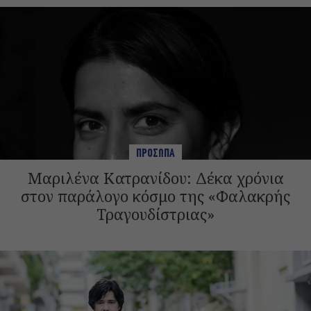
ΠΡΟΣΩΠΑ
Μαριλένα Κατρανίδου: Δέκα χρόνια
στον παράλογο κόσμο της «Φαλακρής
Τραγουδίστριας»