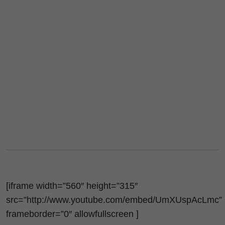
[iframe width=”560″ height=”315″
src=”http://www.youtube.com/embed/UmXUspAcLmc”
frameborder=”0″ allowfullscreen ]