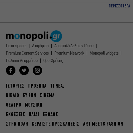
ΠΕΡΙΣΣΟΤΕΡΑ
Ποιοι είμαστε
Διαφήμιση
Αποστολή Δελτίων Τύπου
Premium Content Services
Premium Network
Monopoli widgets
Πολιτική Απορρήτου
Οροι Χρήσης
ΙΣΤΟΡΙΕΣ
ΠΡΟΣΩΠΑ
ΤΙ ΝΕΑ;
ΒΙΒΛΙΟ
ΕΥ ΖΗΝ
ΣΙΝΕΜΑ
ΘΕΑΤΡΟ
ΜΟΥΣΙΚΗ
ΕΚΘΕΣΕΙΣ
ΠΑΙΔΙ
ΕΞΟΔΟΣ
ΣΤΗΝ ΠΟΛΗ
ΚΕΡΔΙΣΤΕ ΠΡΟΣΚΛΗΣΕΙΣ
ART MEETS FASHION