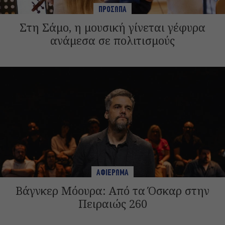
ΠΡΟΣΩΠΑ
Στη Σάμο, η μουσική γίνεται γέφυρα
ανάμεσα σε πολιτισμούς
ΑΦΙΕΡΩΜΑ
Βάγνκερ Μόουρα: Από τα Όσκαρ στην
Πειραιώς 260