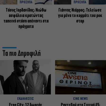
ΠΡΟΣΩΠΑ
ΠΡΟΣΩΠΑ
Tάσος Ιορδανίδης: Νιώθω
Γιάννης Νιάρρος: Τελείωσε
ασφάλεια κρατώντας
για μένα το κομμάτι του ροκ
ταπεινή στάση απέναντι στα
σταρ
πράγματα
Τα πιο Δημοφιλή
ΕΚΔΗΛΩΣΕΙΣ
CINE NEWS
Free City: 12 δωρεάν
Ραντεβού στα Σινεμά #5: