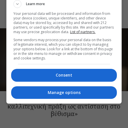
Learn more
Αίγινας, ένας πολιτιστικός θεσμός με
διάρκεια
Your personal data will be processed and information from
your device (cookies, unique identifiers, and other device
data) may be stored by, accessed by and shared with 212
partners, or used specifically by this site. We and our partners
may use precise geolocation data.
List of partners.
Some vendors may process your personal data on the basis
of legitimate interest, which you can object to by managing
your options below. Look for a link at the bottom of this page
or in the site menu to manage or withdraw consent in privacy
and cookie settings.
Consent
ΠΡΟΣΩΠΑ
Manage options
Βένια Δημητρακοπούλου: «Η
καλλιτεχνική πράξη ως αντίσταση στο
βύθισμα»