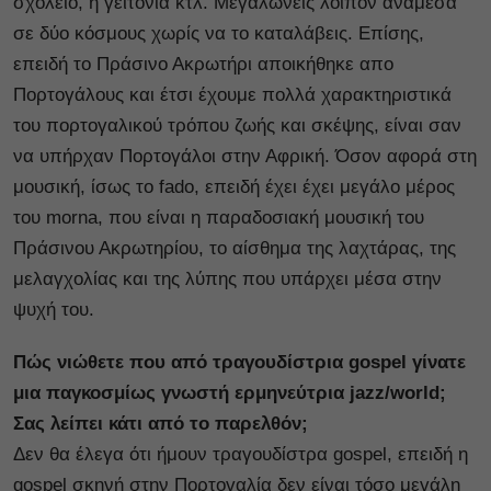
σχολείο, η γειτονιά κτλ. Μεγαλώνεις λοιπόν ανάμεσα
σε δύο κόσμους χωρίς να το καταλάβεις. Επίσης,
επειδή το Πράσινο Ακρωτήρι αποικήθηκε απο
Πορτογάλους και έτσι έχουμε πολλά χαρακτηριστικά
του πορτογαλικού τρόπου ζωής και σκέψης, είναι σαν
να υπήρχαν Πορτογάλοι στην Αφρική. Όσον αφορά στη
μουσική, ίσως το fado, επειδή έχει έχει μεγάλο μέρος
του morna, που είναι η παραδοσιακή μουσική του
Πράσινου Ακρωτηρίου, το αίσθημα της λαχτάρας, της
μελαγχολίας και της λύπης που υπάρχει μέσα στην
ψυχή του.
Πώς νιώθετε που από τραγουδίστρια gospel γίνατε
μια παγκοσμίως γνωστή ερμηνεύτρια jazz/world;
Σας λείπει κάτι από το παρελθόν;
Δεν θα έλεγα ότι ήμουν τραγουδίστρα gospel, επειδή η
gospel σκηνή στην Πορτογαλία δεν είναι τόσο μεγάλη