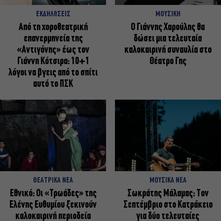
ΕΚΔΗΛΩΣΕΙΣ
ΜΟΥΣΙΚΗ
Από τη χοροθεατρική
Ο Γιάννης Χαρούλης θα
επανερμηνεία της
δώσει μια τελευταία
«Αντιγόνης» έως τον
καλοκαιρινή συναυλία στο
Γιάννη Κότσιρα: 10+1
Θέατρο Γης
λόγοι να βγεις από το σπίτι
αυτό το ΠΣΚ
ΘΕΑΤΡΙΚΑ ΝΕΑ
ΜΟΥΣΙΚΑ ΝΕΑ
Εθνικό: Οι «Τρωάδες» της
Σωκράτης Μάλαμας: Τον
Ελένης Ευθυμίου ξεκινούν
Σεπτέμβριο στο Κατράκειο
καλοκαιρινή περιοδεία
για δύο τελευταίες