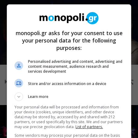
monopoli.gr asks for your consent to use
your personal data for the following
purposes:
Personalised advertising and content, advertising and
ΜΟΥΣΙΚΗ
content measurement, audience research and
Το Ροκ το Ελληνικό: Κώστας Τουρνάς
services development
και Διονύσης Τσακνής στο Θέατρο Άλσος
Store and/or access information on a device
ΔΕΗ
Learn more
Your personal data will be processed and information from
your device (cookies, unique identifiers, and other device
data) may be stored by, accessed by and shared with 212
partners, or used specifically by this site. We and our partners
may use precise geolocation data.
List of partners.
Some vendors may process your personal data on the basis