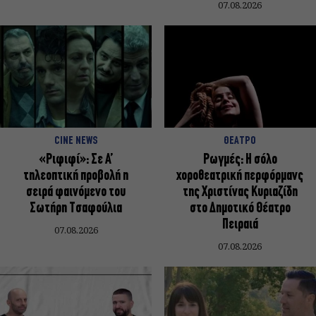
07.08.2026
CINE NEWS
ΘΕΑΤΡΟ
«Ριφιφί»: Σε Α’
Ρωγμές: Η σόλο
τηλεοπτική προβολή η
χοροθεατρική περφόρμανς
σειρά φαινόμενο του
της Χριστίνας Κυριαζίδη
Σωτήρη Τσαφούλια
στο Δημοτικό Θέατρο
Πειραιά
07.08.2026
07.08.2026