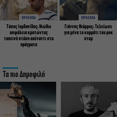
ΠΡΟΣΩΠΑ
ΠΡΟΣΩΠΑ
Tάσος Ιορδανίδης: Νιώθω
Γιάννης Νιάρρος: Τελείωσε
ασφάλεια κρατώντας
για μένα το κομμάτι του ροκ
ταπεινή στάση απέναντι στα
σταρ
πράγματα
Τα πιο Δημοφιλή