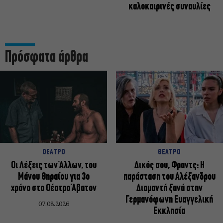
καλοκαιρινές συναυλίες
Πρόσφατα άρθρα
ΘΕΑΤΡΟ
ΘΕΑΤΡΟ
Οι Λέξεις των Άλλων, του
Δικός σου, Φραντς: Η
Μάνου Θηραίου για 3ο
παράσταση του Αλέξανδρου
χρόνο στο Θέατρο Άβατον
Διαμαντή ξανά στην
Γερμανόφωνη Ευαγγελική
07.08.2026
Εκκλησία