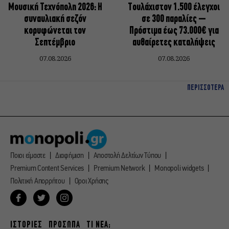
Μουσική Τεχνόπολη 2026: Η
Τουλάχιστον 1.500 έλεγχοι
συναυλιακή σεζόν
σε 300 παραλίες –
κορυφώνεται τον
Πρόστιμα έως 73.000€ για
Σεπτέμβριο
αυθαίρετες καταλήψεις
07.08.2026
07.08.2026
ΠΕΡΙΣΣΟΤΕΡΑ
Ποιοι είμαστε
Διαφήμιση
Αποστολή Δελτίων Τύπου
Premium Content Services
Premium Network
Monopoli widgets
Πολιτική Απορρήτου
Οροι Χρήσης
ΙΣΤΟΡΙΕΣ
ΠΡΟΣΩΠΑ
ΤΙ ΝΕΑ;