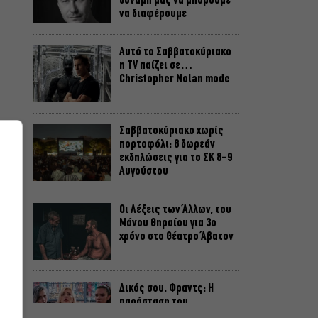
δύναμή μας να μπορούμε
να διαφέρουμε
Αυτό το Σαββατοκύριακο
η TV παίζει σε…
Christopher Nolan mode
Σαββατοκύριακο χωρίς
πορτοφόλι: 8 δωρεάν
εκδηλώσεις για το ΣΚ 8-9
Αυγούστου
Οι Λέξεις των Άλλων, του
Μάνου Θηραίου για 3ο
χρόνο στο Θέατρο Άβατον
Δικός σου, Φραντς: Η
παράσταση του
Αλέξανδρου Διαμαντή