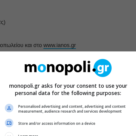
τς)
ιοπωλείου και στο
www.ianos.gr
τλο «Με τα φεγγάρια χάνομαι Σε ονειρεμένες πολιτείες»
λιότερους μου δίσκους. Σε αυτή την παράσταση θα έχει
monopoli.gr asks for your consent to use your
ι τα δύσκολα χρόνια των Ακρίτας. Τις κινηματογραφικές
personal data for the following purposes:
υ Γ. Πανουσόπουλου, της «Φόνισσας» του Κ. Φέρρη και
οσωπικούς μου δίσκους”.
Personalised advertising and content, advertising and content
measurement, audience research and services development
Store and/or access information on a device
ς πιο αποστασιοποιημένους τραγουδιστές-δημιουργούς
ανίσεις σε νυχτερινά μαγαζιά.