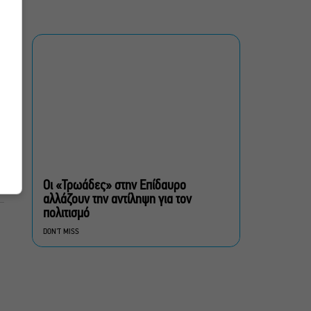
ξανά στην Γερμανόφωνη
Ευαγγελική Εκκλησία
«Ριφιφί»: Σε Α’
τηλεοπτική προβολή η
σειρά φαινόμενο του
Σωτήρη Τσαφούλια
Ρωγμές: Η σόλο
χοροθεατρική
περφόρμανς της
Χριστίνας Κυριαζίδη στο
Οι «Τρωάδες» στην Επίδαυρο
Δημοτικό Θέατρο Πειραιά
αλλάζουν την αντίληψη για τον
πολιτισμό
Τόσο Όσο: Η stand-up
DON'T MISS
comedy των Φουντούλη-
Σπηλιόπουλου στην
Ταράτσα του Λαμπέτη
Μιρέλα Πάχου – Αδάμ