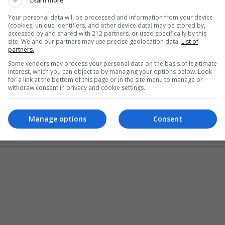
Learn more
ό στην δισκογραφική του καριέρα. Φέτος με την είσοδο
Your personal data will be processed and information from your device
μφανίσεις του και να γυρίσει στο πάλκο ξανά (η τελευταία
(cookies, unique identifiers, and other device data) may be stored by,
accessed by and shared with 212 partners, or used specifically by this
 στο Magic Bus, ένα event που άφησε εποχή, μαζί με
site. We and our partners may use precise geolocation data.
List of
partners.
 Club22)
Some vendors may process your personal data on the basis of legitimate
ρόγραμμα που θα συμπεριλαμβάνει τραγούδια από τους
interest, which you can object to by managing your options below. Look
for a link at the bottom of this page or in the site menu to manage or
συγκροτήματος, τραγούδια από τους προσωπικούς του
withdraw consent in privacy and cookie settings.
ησαν σε δίσκους του καλλιτέχνες όπως οι Π.
οπούλου, Γ. Ζήκας, Ν. Πορτοκάλογλου, Μπ. Στόκας, Χ.
Manage options
Consent