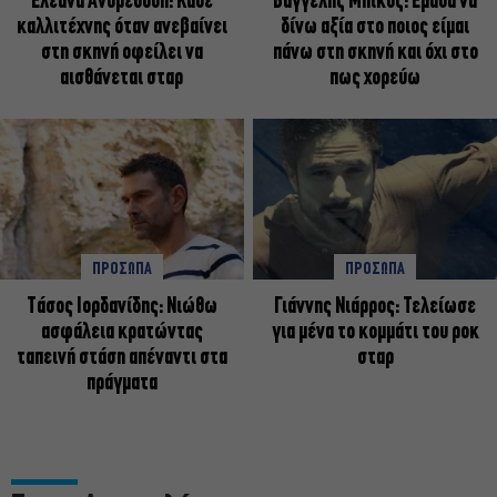
Ελεάνα Ανδρεούδη: Κάθε
Βαγγέλης Μπίκος: Έμαθα να
καλλιτέχνης όταν ανεβαίνει
δίνω αξία στο ποιος είμαι
στη σκηνή οφείλει να
πάνω στη σκηνή και όχι στο
αισθάνεται σταρ
πως χορεύω
ΠΡΟΣΩΠΑ
ΠΡΟΣΩΠΑ
Tάσος Ιορδανίδης: Νιώθω
Γιάννης Νιάρρος: Τελείωσε
ασφάλεια κρατώντας
για μένα το κομμάτι του ροκ
ταπεινή στάση απέναντι στα
σταρ
πράγματα