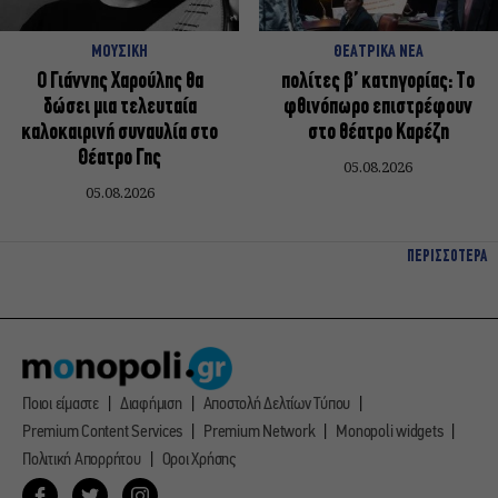
ΜΟΥΣΙΚΗ
ΘΕΑΤΡΙΚΑ ΝΕΑ
Ο Γιάννης Χαρούλης θα
πολίτες β’ κατηγορίας: Το
δώσει μια τελευταία
φθινόπωρο επιστρέφουν
καλοκαιρινή συναυλία στο
στο θέατρο Καρέζη
Θέατρο Γης
05.08.2026
05.08.2026
ΠΕΡΙΣΣΟΤΕΡΑ
Ποιοι είμαστε
Διαφήμιση
Αποστολή Δελτίων Τύπου
Premium Content Services
Premium Network
Monopoli widgets
Πολιτική Απορρήτου
Οροι Χρήσης