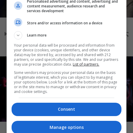
Personalised advertising and content, advertising and
content measurement, audience research and
services development
ΜΟΥΣΙΚΗ
Store and/or access information on a device
Το Ροκ το Ελληνικό: Κώστας Τουρνάς
και Διονύσης Τσακνής στο Θέατρο Άλσος
Learn more
ΔΕΗ
Your personal data will be processed and information from
your device (cookies, unique identifiers, and other device
data) may be stored by, accessed by and shared with 212
partners, or used specifically by this site. We and our partners
may use precise geolocation data.
List of partners.
Some vendors may process your personal data on the basis
of legitimate interest, which you can object to by managing
your options below. Look for a link at the bottom of this page
or in the site menu to manage or withdraw consent in privacy
and cookie settings.
Consent
ΜΟΥΣΙΚΗ
Manage options
Choreka: Η μουσική παράσταση του