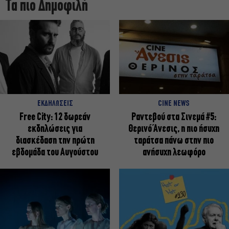
Τα πιο Δημοφιλή
ΕΚΔΗΛΩΣΕΙΣ
CINE NEWS
Free City: 12 δωρεάν
Ραντεβού στα Σινεμά #5:
εκδηλώσεις για
Θερινό Άνεσις, η πιο ήσυχη
διασκέδαση την πρώτη
ταράτσα πάνω στην πιο
εβδομάδα του Αυγούστου
ανήσυχη λεωφόρο