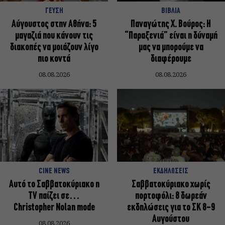
ΓΕΥΣΗ
ΒΙΒΛΙΑ
Αύγουστος στην Αθήνα: 5
Παναγώτης Χ. Βούρος: Η
μαγαζιά που κάνουν τις
“Παραξενιά” είναι η δύναμή
διακοπές να μοιάζουν λίγο
μας να μπορούμε να
πιο κοντά
διαφέρουμε
08.08.2026
08.08.2026
CINE NEWS
ΕΚΔΗΛΩΣΕΙΣ
Αυτό το Σαββατοκύριακο η
Σαββατοκύριακο χωρίς
TV παίζει σε…
πορτοφόλι: 8 δωρεάν
Christopher Nolan mode
εκδηλώσεις για το ΣΚ 8-9
Αυγούστου
08.08.2026