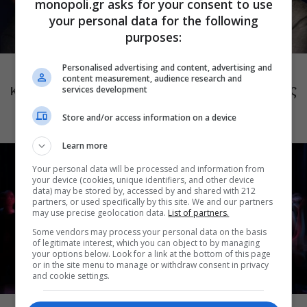
monopoli.gr asks for your consent to use
your personal data for the following
purposes:
ΜΟΥΣΙΚΗ
Το Ροκ το Ελληνικό: Κώστας Τουρνάς
Personalised advertising and content, advertising and
content measurement, audience research and
και Διονύσης Τσακνής στο Θέατρο Άλσος
services development
ΔΕΗ
Store and/or access information on a device
Learn more
Your personal data will be processed and information from
your device (cookies, unique identifiers, and other device
data) may be stored by, accessed by and shared with 212
partners, or used specifically by this site. We and our partners
may use precise geolocation data.
List of partners.
Some vendors may process your personal data on the basis
of legitimate interest, which you can object to by managing
your options below. Look for a link at the bottom of this page
or in the site menu to manage or withdraw consent in privacy
and cookie settings.
ΜΟΥΣΙΚΗ