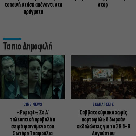
ταπεινή στάση απέναντι στα
σταρ
πράγματα
Τα πιο Δημοφιλή
CINE NEWS
ΕΚΔΗΛΩΣΕΙΣ
«Ριφιφί»: Σε Α’
Σαββατοκύριακο χωρίς
τηλεοπτική προβολή η
πορτοφόλι: 8 δωρεάν
σειρά φαινόμενο του
εκδηλώσεις για το ΣΚ 8-9
Σωτήρη Τσαφούλια
Αυγούστου