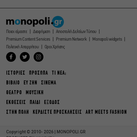
Ποιοι είμαστε
Διαφήμιση
Αποστολή Δελτίων Τύπου
Premium Content Services
Premium Network
Monopoli widgets
Πολιτική Απορρήτου
Οροι Χρήσης
ΙΣΤΟΡΙΕΣ
ΠΡΟΣΩΠΑ
ΤΙ ΝΕΑ;
ΒΙΒΛΙΟ
ΕΥ ΖΗΝ
ΣΙΝΕΜΑ
ΘΕΑΤΡΟ
ΜΟΥΣΙΚΗ
ΕΚΘΕΣΕΙΣ
ΠΑΙΔΙ
ΕΞΟΔΟΣ
ΣΤΗΝ ΠΟΛΗ
ΚΕΡΔΙΣΤΕ ΠΡΟΣΚΛΗΣΕΙΣ
ART MEETS FASHION
Copyright © 2010- 2026 | MONOPOLI.GR