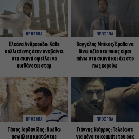
ΠΡΟΣΩΠΑ
ΠΡΟΣΩΠΑ
Ελεάνα Ανδρεούδη: Κάθε
Βαγγέλης Μπίκος: Έμαθα να
καλλιτέχνης όταν ανεβαίνει
δίνω αξία στο ποιος είμαι
στη σκηνή οφείλει να
πάνω στη σκηνή και όχι στο
αισθάνεται σταρ
πως χορεύω
ΠΡΟΣΩΠΑ
ΠΡΟΣΩΠΑ
Tάσος Ιορδανίδης: Νιώθω
Γιάννης Νιάρρος: Τελείωσε
ασφάλεια κρατώντας
για μένα το κομμάτι του ροκ