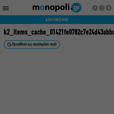
ΔΙΑΓΩΝΙΣΜΟΙ
k2_items_cache_01421fe0762c7e24d43abb
Προσθήκη ως αγαπημένη πηγή