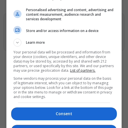
Personalised advertising and content, advertising and
content measurement, audience research and
services development
Βρείτε περισσότερα άρθρα μας στα αποτελέσματα
αναζητησης
Store and/or access information on a device
Προσθήκη του monopoli.gr στην Google
Learn more
Your personal data will be processed and information from
your device (cookies, unique identifiers, and other device
data) may be stored by, accessed by and shared with 212
partners, or used specifically by this site. We and our partners
may use precise geolocation data.
List of partners.
Some vendors may process your personal data on the basis
ΔΕΙΤΕ ΕΠΙΣΗΣ
of legitimate interest, which you can object to by managing
your options below. Look for a link at the bottom of this page
or in the site menu to manage or withdraw consent in privacy
Ραντεβού στα Σινεμά #6: Κάρμεν, εκεί
and cookie settings.
όπου η γειτονιά δίνει σινεφίλ
ραντεβού
Πόρτο Γερμενό: Ξεκινούν οι αιτήσεις
Consent
αποζημίωσης για τους πυρόπληκτους
– Πάνω από 100 σπίτια