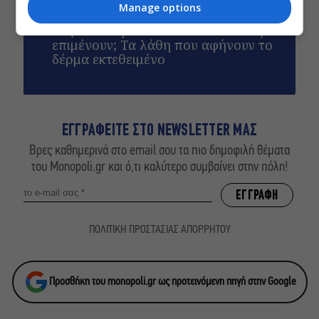
καταστράφηκαν
Manage options
Βάζετε αντηλιακό αλλά οι πανάδες
επιμένουν; Τα λάθη που αφήνουν το
δέρμα εκτεθειμένο
ΕΓΓΡΑΦΕΙΤΕ ΣΤΟ NEWSLETTER ΜΑΣ
Βρες καθημερινά στο email σου τα πιο δημοφιλή θέματα
του Monopoli.gr και ό,τι καλύτερο συμβαίνει στην πόλη!
ΠΟΛΙΤΙΚΗ ΠΡΟΣΤΑΣΙΑΣ ΑΠΟΡΡΗΤΟΥ
Προσθήκη του monopoli.gr ως προτεινόμενη πηγή στην Google