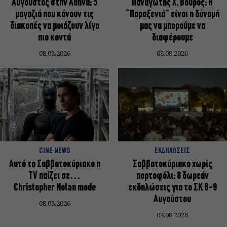
Αύγουστος στην Αθήνα: 5
Παναγώτης Χ. Βούρος: Η
μαγαζιά που κάνουν τις
“Παραξενιά” είναι η δύναμή
διακοπές να μοιάζουν λίγο
μας να μπορούμε να
πιο κοντά
διαφέρουμε
08.08.2026
08.08.2026
CINE NEWS
ΕΚΔΗΛΩΣΕΙΣ
Αυτό το Σαββατοκύριακο η
Σαββατοκύριακο χωρίς
TV παίζει σε…
πορτοφόλι: 8 δωρεάν
Christopher Nolan mode
εκδηλώσεις για το ΣΚ 8-9
Αυγούστου
08.08.2026
08.08.2026