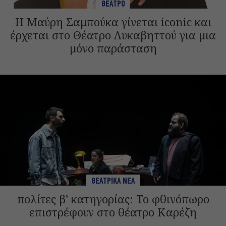
ΘΕΑΤΡΟ
Η Μαύρη Σαμπούκα γίνεται iconic και
έρχεται στο Θέατρο Λυκαβηττού για μια
μόνο παράσταση
ΘΕΑΤΡΙΚΑ ΝΕΑ
πολίτες β’ κατηγορίας: Το φθινόπωρο
επιστρέφουν στο θέατρο Καρέζη