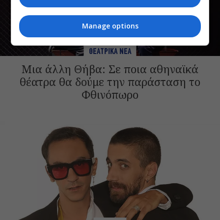
Manage options
ΘΕΑΤΡΙΚΑ ΝΕΑ
Μια άλλη Θήβα: Σε ποια αθηναϊκά
θέατρα θα δούμε την παράσταση το
Φθινόπωρο