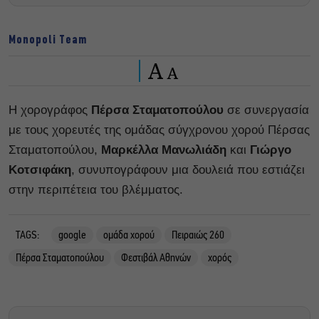
Monopoli Team
A
A
Η χορογράφος
Πέρσα Σταματοπούλου
σε συνεργασία
με τους χορευτές της ομάδας σύγχρονου χορού Πέρσας
Σταματοπούλου,
Μαρκέλλα Μανωλιάδη
και
Γιώργο
Κοτσιφάκη
, συνυπογράφουν μια δουλειά που εστιάζει
στην περιπέτεια του βλέμματος.
TAGS:
google
ομάδα χορού
Πειραιώς 260
Πέρσα Σταματοπούλου
Φεστιβάλ Αθηνών
χορός