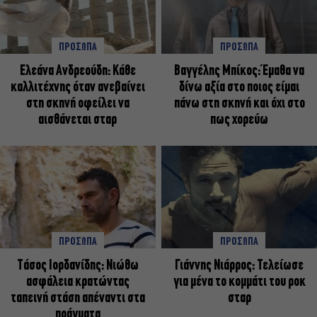
ΠΡΟΣΩΠΑ
ΠΡΟΣΩΠΑ
Ελεάνα Ανδρεούδη: Κάθε
Βαγγέλης Μπίκος: Έμαθα να
καλλιτέχνης όταν ανεβαίνει
δίνω αξία στο ποιος είμαι
στη σκηνή οφείλει να
πάνω στη σκηνή και όχι στο
αισθάνεται σταρ
πως χορεύω
ΠΡΟΣΩΠΑ
ΠΡΟΣΩΠΑ
Tάσος Ιορδανίδης: Νιώθω
Γιάννης Νιάρρος: Τελείωσε
ασφάλεια κρατώντας
για μένα το κομμάτι του ροκ
ταπεινή στάση απέναντι στα
σταρ
πράγματα