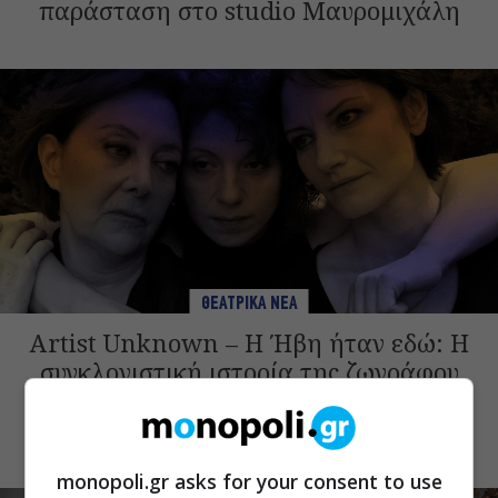
παράσταση στο studio Μαυρομιχάλη
ΘΕΑΤΡΙΚΑ ΝΕΑ
Artist Unknown – Η Ήβη ήταν εδώ: Η
συγκλονιστική ιστορία της ζωγράφου
Ήβης Στάγκαλη στο Δημοτικό Θέατρο
Πειραιά
monopoli.gr asks for your consent to use