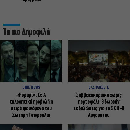
Τα πιο Δημοφιλή
CINE NEWS
ΕΚΔΗΛΩΣΕΙΣ
«Ριφιφί»: Σε Α’
Σαββατοκύριακο χωρίς
τηλεοπτική προβολή η
πορτοφόλι: 8 δωρεάν
σειρά φαινόμενο του
εκδηλώσεις για το ΣΚ 8-9
Σωτήρη Τσαφούλια
Αυγούστου