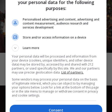
your personal data for the following
purposes:
Personalised advertising and content, advertising and
content measurement, audience research and
services development
Store and/or access information on a device
Learn more
ΘΕΑΤΡΟ
Your personal data will be processed and information from
Ο Θαυματοποιός: Το έργο του
your device (cookies, unique identifiers, and other device
πολυβραβευμένου Brian Friel τον
data) may be stored by, accessed by and shared with 212
partners, or used specifically by this site. We and our partners
Οκτώβριο στο Θέατρο Μπέλλος
may use precise geolocation data.
List of partners.
Some vendors may process your personal data on the basis
of legitimate interest, which you can object to by managing
your options below. Look for a link at the bottom of this page
or in the site menu to manage or withdraw consent in privacy
and cookie settings.
Consent