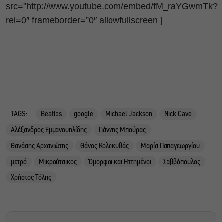
src=”http://www.youtube.com/embed/fM_raYGwmTk?
rel=0″ frameborder=”0″ allowfullscreen ]
TAGS:
Beatles
google
Michael Jackson
Nick Cave
Αλέξανδρος Εμμανουηλίδης
Γιάννης Μπούρας
Θανάσης Αρχανιώτης
Θάνος Κολοκυθάς
Μαρία Παπαγεωργίου
μετρό
Μικρούτσικος
Όμορφοι και Ηττημένοι
Σαββόπουλος
Χρήστος Τόλης