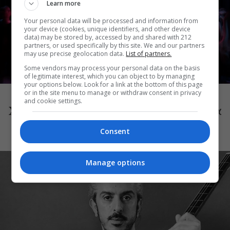
Learn more
Your personal data will be processed and information from
your device (cookies, unique identifiers, and other device
data) may be stored by, accessed by and shared with 212
partners, or used specifically by this site. We and our partners
may use precise geolocation data.
List of partners.
Some vendors may process your personal data on the basis
of legitimate interest, which you can object to by managing
ΜΟΥΣΙΚΗ
your options below. Look for a link at the bottom of this page
or in the site menu to manage or withdraw consent in privacy
Choreka: Η μουσική παράσταση του
and cookie settings.
Χαράλαμπου Γωγιού φέρνει τη γυναικεία
φωνή στη Μικρή Επίδαυρο
Consent
Manage options