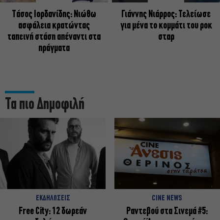
Tάσος Ιορδανίδης: Νιώθω
Γιάννης Νιάρρος: Τελείωσε
ασφάλεια κρατώντας
για μένα το κομμάτι του ροκ
ταπεινή στάση απέναντι στα
σταρ
πράγματα
Τα πιο Δημοφιλή
ΕΚΔΗΛΩΣΕΙΣ
CINE NEWS
Free City: 12 δωρεάν
Ραντεβού στα Σινεμά #5: