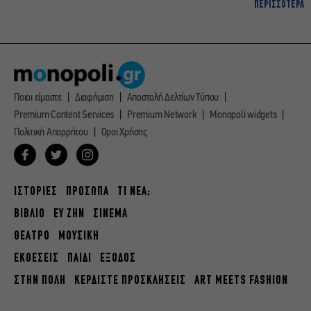
ΠΕΡΙΣΣΟΤΕΡΑ
Ποιοι είμαστε
Διαφήμιση
Αποστολή Δελτίων Τύπου
Premium Content Services
Premium Network
Monopoli widgets
Πολιτική Απορρήτου
Οροι Χρήσης
ΙΣΤΟΡΙΕΣ
ΠΡΟΣΩΠΑ
ΤΙ ΝΕΑ;
ΒΙΒΛΙΟ
ΕΥ ΖΗΝ
ΣΙΝΕΜΑ
ΘΕΑΤΡΟ
ΜΟΥΣΙΚΗ
ΕΚΘΕΣΕΙΣ
ΠΑΙΔΙ
ΕΞΟΔΟΣ
ΣΤΗΝ ΠΟΛΗ
ΚΕΡΔΙΣΤΕ ΠΡΟΣΚΛΗΣΕΙΣ
ART MEETS FASHION