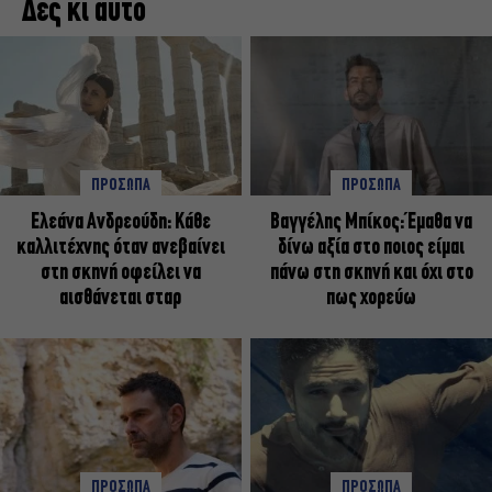
Δες κι αυτό
ΠΡΟΣΩΠΑ
ΠΡΟΣΩΠΑ
Ελεάνα Ανδρεούδη: Κάθε
Βαγγέλης Μπίκος: Έμαθα να
καλλιτέχνης όταν ανεβαίνει
δίνω αξία στο ποιος είμαι
στη σκηνή οφείλει να
πάνω στη σκηνή και όχι στο
αισθάνεται σταρ
πως χορεύω
ΠΡΟΣΩΠΑ
ΠΡΟΣΩΠΑ