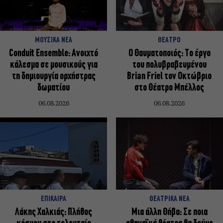
ΜΟΥΣΙΚΑ ΝΕΑ
ΘΕΑΤΡΟ
Conduit Ensemble: Ανοιχτό
Ο Θαυματοποιός: Το έργο
κάλεσμα σε μουσικούς για
του πολυβραβευμένου
τη δημιουργία ορχήστρας
Brian Friel τον Οκτώβριο
δωματίου
στο Θέατρο Μπέλλος
06.08.2026
06.08.2026
ΕΠΙΚΑΙΡΑ
ΘΕΑΤΡΙΚΑ ΝΕΑ
Λάκης Χαλκιάς: Πλήθος
Μια άλλη Θήβα: Σε ποια