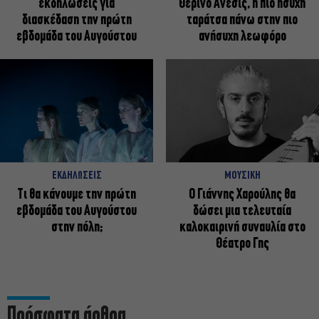
εκδηλώσεις για
Θερινό Άνεσις, η πιο ήσυχη
διασκέδαση την πρώτη
ταράτσα πάνω στην πιο
εβδομάδα του Αυγούστου
ανήσυχη λεωφόρο
ΕΚΔΗΛΩΣΕΙΣ
ΜΟΥΣΙΚΗ
Τι θα κάνουμε την πρώτη
Ο Γιάννης Χαρούλης θα
εβδομάδα του Αυγούστου
δώσει μια τελευταία
στην πόλη;
καλοκαιρινή συναυλία στο
Θέατρο Γης
Πρόσφατα άρθρα