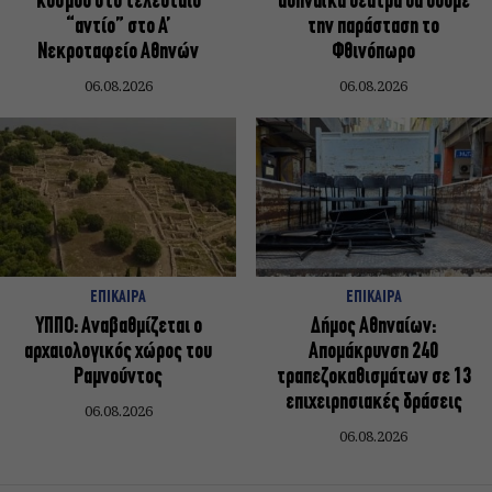
κόσμου στο τελευταίο
αθηναϊκά θέατρα θα δούμε
“αντίο” στο Α’
την παράσταση το
Νεκροταφείο Αθηνών
Φθινόπωρο
06.08.2026
06.08.2026
ΕΠΙΚΑΙΡΑ
ΕΠΙΚΑΙΡΑ
ΥΠΠΟ: Αναβαθμίζεται ο
Δήμος Αθηναίων:
αρχαιολογικός χώρος του
Απομάκρυνση 240
Ραμνούντος
τραπεζοκαθισμάτων σε 13
επιχειρησιακές δράσεις
06.08.2026
06.08.2026