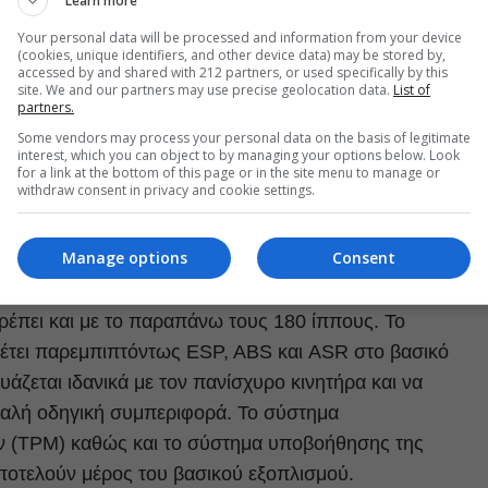
Learn more
λήξεις για το
Fabia
RS, με τους 180 ίππους που
Your personal data will be processed and information from your device
up να κάνουν τη διαφορά,
μεταμορφώνοντας το σε GTI
(cookies, unique identifiers, and other device data) may be stored by,
accessed by and shared with 212 partners, or used specifically by this
ματα του δευτερολέπτου τις εκρηκτικές για τα δεδομένα
site. We and our partners may use precise geolocation data.
List of
partners.
 στροφές χωρίς να χάνει την ισχύ του, κάτι που φαίνετα
Some vendors may process your personal data on the basis of legitimate
ας επιζητά τη δύναμη σε όλο το φάσμα, ώστε να την
interest, which you can object to by managing your options below. Look
for a link at the bottom of this page or in the site menu to manage or
Αρωγός σε αυτό είναι και το 7αρι κιβώτιο DSG, το οποίο
withdraw consent in privacy and cookie settings.
τας αξιοζήλευτες επιδόσεις (0-100 χλμ./ώρα σε μόλις
χλμ.).
Manage options
Consent
κίνητο η δύναμη του είναι εξωπραγματική, συμφωνούμε
τρέπει και με το παραπάνω τους 180 ίππους. Το
θέτει παρεμπιπτόντως ESP, ABS και ASR στο βασικό
υάζεται ιδανικά με τον πανίσχυρο κινητήρα και να
φαλή οδηγική συμπεριφορά. Το σύστημα
ν (TPM) καθώς και το σύστημα υποβοήθησης της
αποτελούν μέρος του βασικού εξοπλισμού.