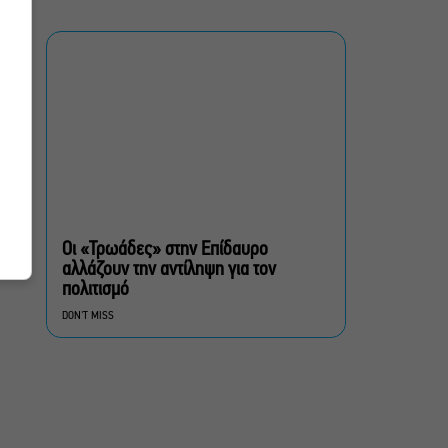
Γερμενό, σ’ ένα
συγκλονιστικό timelapse
.
Ο Γιάννης Χαρούλης θα
δώσει μια τελευταία
ι
καλοκαιρινή συναυλία στο
Θέατρο Γης
πολίτες β’ κατηγορίας,
του Brian Friel για β’
σεζόν στο Θέατρο Τζένη
Οι «Τρωάδες» στην Επίδαυρο
Καρέζη
αλλάζουν την αντίληψη για τον
πολιτισμό
Στο «κόκκινο» ο κίνδυνος
DON'T MISS
πυρκαγιάς σήμερα σε
Αττική, Στερεά Ελλάδα και
Βόρειο Αιγαίο
Έλενα Χούντα: Μουσικό
Φεστιβάλ Αίγινας, ένας