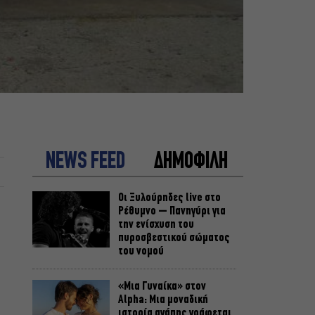
NEWS FEED
ΔΗΜΟΦΙΛΗ
Οι Ξυλούρηδες live στο
Ρέθυμνο – Πανηγύρι για
την ενίσχυση του
πυροσβεστικού σώματος
του νομού
«Μια Γυναίκα» στον
Alpha: Μια μοναδική
ιστορία αγάπης γράφεται