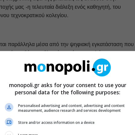
ποχής μας -η τελευταία διάλεξη ενός καθηγητή, του
νου τεχνοκρατικού κολεγίου.
εται παράλληλα μέσα από την ψηφιακή εγκατάσταση που
 μορφές με θέμα τη βλακεία -από τον Σαρλώ στον Mr Bea
, για να καταλήξει σε μια προσωπική εξομολόγηση του
monopoli.gr asks for your consent to use your
personal data for the following purposes:
ης εταιρίας θεάτρου COMMEDIA στον συγγραφέα Σάκη
Personalised advertising and content, advertising and content
ηνών 2009 (Σχολείον, 9-10 Ιουνίου), καθώς και σε
measurement, audience research and services development
ρες, Κοζάνη, Χανιά, Λευκάδα κτλ.).
Store and/or access information on a device