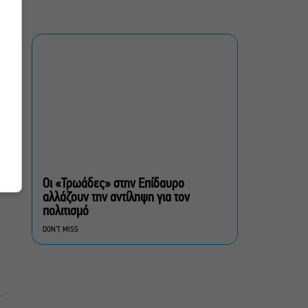
Αυγούστου
Οι Λέξεις των Άλλων, του
Μάνου Θηραίου για 3ο
χρόνο στο Θέατρο Άβατον
Δικός σου, Φραντς: Η
παράσταση του
Αλέξανδρου Διαμαντή
ξανά στην Γερμανόφωνη
Ευαγγελική Εκκλησία
Οι «Τρωάδες» στην Επίδαυρο
αλλάζουν την αντίληψη για τον
«Ριφιφί»: Σε Α’
πολιτισμό
τηλεοπτική προβολή η
DON'T MISS
σειρά φαινόμενο του
Σωτήρη Τσαφούλια
Ρωγμές: Η σόλο
χοροθεατρική