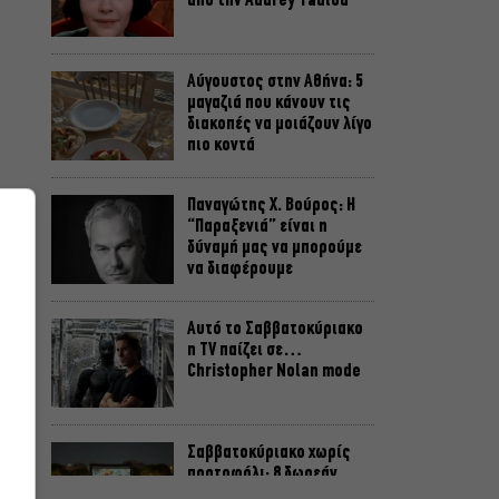
από την Audrey Tautou
Αύγουστος στην Αθήνα: 5
μαγαζιά που κάνουν τις
διακοπές να μοιάζουν λίγο
πιο κοντά
n
Παναγώτης Χ. Βούρος: Η
“Παραξενιά” είναι η
δύναμή μας να μπορούμε
να διαφέρουμε
Αυτό το Σαββατοκύριακο
η TV παίζει σε…
Christopher Nolan mode
Σαββατοκύριακο χωρίς
πορτοφόλι: 8 δωρεάν
εκδηλώσεις για το ΣΚ 8-9