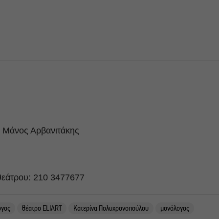
: Μάνος Αρβανιτάκης
θεάτρου: 210 3477677
ογος
θέατρο ELIART
Κατερίνα Πολυχρονοπούλου
μονόλογος