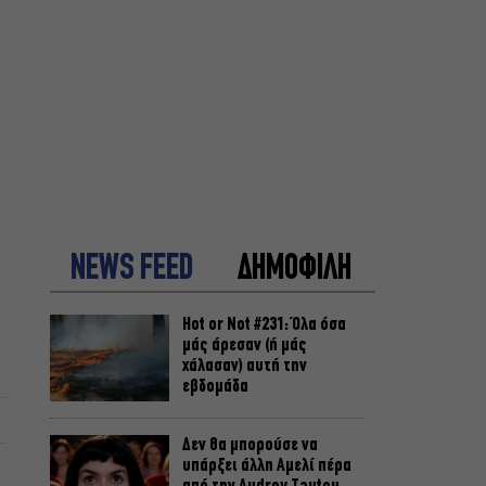
NEWS FEED
ΔΗΜΟΦΙΛΗ
Hot or Not #231: Όλα όσα
μάς άρεσαν (ή μάς
χάλασαν) αυτή την
εβδομάδα
Δεν θα μπορούσε να
υπάρξει άλλη Αμελί πέρα