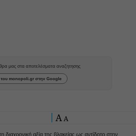
ρθρα μας στα αποτελέσματα αναζητησης
του monopoli.gr στην Google
A
A
 τη διαχρονική αξία της βλακείας ως αντίδοτο στην