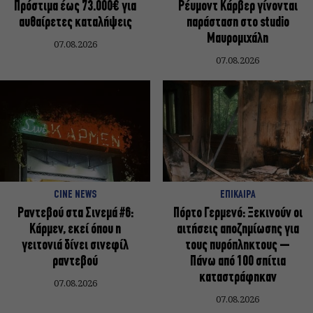
Πρόστιμα έως 73.000€ για
Ρέυμοντ Κάρβερ γίνονται
αυθαίρετες καταλήψεις
παράσταση στο studio
Μαυρομιχάλη
07.08.2026
07.08.2026
CINE NEWS
ΕΠΙΚΑΙΡΑ
Ραντεβού στα Σινεμά #6:
Πόρτο Γερμενό: Ξεκινούν οι
Κάρμεν, εκεί όπου η
αιτήσεις αποζημίωσης για
γειτονιά δίνει σινεφίλ
τους πυρόπληκτους –
ραντεβού
Πάνω από 100 σπίτια
καταστράφηκαν
07.08.2026
07.08.2026