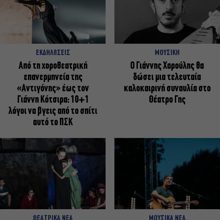
ΕΚΔΗΛΩΣΕΙΣ
ΜΟΥΣΙΚΗ
Από τη χοροθεατρική
Ο Γιάννης Χαρούλης θα
επανερμηνεία της
δώσει μια τελευταία
«Αντιγόνης» έως τον
καλοκαιρινή συναυλία στο
Γιάννη Κότσιρα: 10+1
Θέατρο Γης
λόγοι να βγεις από το σπίτι
αυτό το ΠΣΚ
ΘΕΑΤΡΙΚΑ ΝΕΑ
ΜΟΥΣΙΚΑ ΝΕΑ