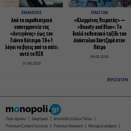
ΕΚΔΗΛΩΣΕΙΣ
ΕΙΚΑΣΤΙΚΑ
Από τη χοροθεατρική
«Κλεμμένος Πειρατής» –
επανερμηνεία της
«Beauty and Blue»: Το
«Αντιγόνης» έως τον
διπλό εκθεσιακό ταξίδι του
Γιάννη Κότσιρα: 10+1
Απόστολου Χαντζαρά στην
λόγοι να βγεις από το σπίτι
Πάτμο
αυτό το ΠΣΚ
06.08.2026
07.08.2026
ΠΕΡΙΣΣΟΤΕΡΑ
Ποιοι είμαστε
Διαφήμιση
Αποστολή Δελτίων Τύπου
Premium Content Services
Premium Network
Monopoli widgets