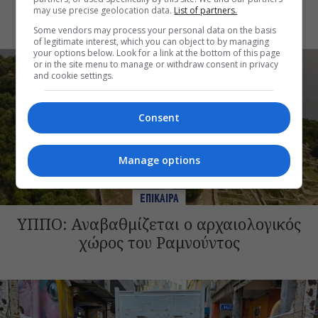
Αθηνών
may use precise geolocation data.
List of partners.
Some vendors may process your personal data on the basis
of legitimate interest, which you can object to by managing
your options below. Look for a link at the bottom of this page
or in the site menu to manage or withdraw consent in privacy
and cookie settings.
Consent
Manage options
ΕΠΙΚΑΙΡΑ
ΥΠΠΟ: Αναβαθμίζεται ο αρχαιολογικός
χώρος του Ραμνούντος