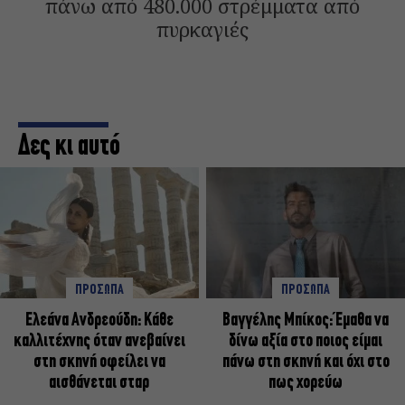
πάνω από 480.000 στρέμματα από
πυρκαγιές
Δες κι αυτό
ΠΡΟΣΩΠΑ
ΠΡΟΣΩΠΑ
Ελεάνα Ανδρεούδη: Κάθε
Βαγγέλης Μπίκος: Έμαθα να
καλλιτέχνης όταν ανεβαίνει
δίνω αξία στο ποιος είμαι
στη σκηνή οφείλει να
πάνω στη σκηνή και όχι στο
αισθάνεται σταρ
πως χορεύω