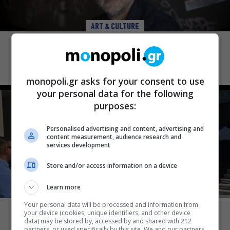
ART & CULTURE
«Τριτώνει» το Φεστιβάλ Ακροναυπλίας
με επικεφαλής τον Θοδωρή Γκόνη
monopoli.gr asks for your consent to use
your personal data for the following
purposes:
Personalised advertising and content, advertising and
content measurement, audience research and
services development
Store and/or access information on a device
Learn more
ΕΠΙΚΑΙΡΑ
Your personal data will be processed and information from
Λάκης Χαλκιάς: Πλήθος κόσμου στο
your device (cookies, unique identifiers, and other device
data) may be stored by, accessed by and shared with 212
τελευταίο “αντίο” στο Α’ Νεκροταφείο
partners, or used specifically by this site. We and our partners