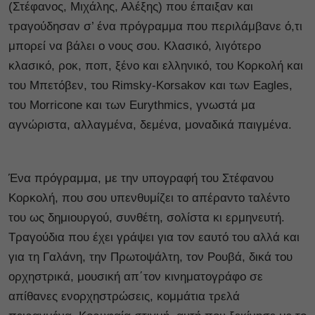
(Στέφανος, Μιχάλης, Αλέξης) που έπαιξαν και
τραγούδησαν σ’ ένα πρόγραμμα που περιλάμβανε ό,τι
μπορεί να βάλει ο νους σου. Κλασικό, λιγότερο
κλασικό, ροκ, ποπ, ξένο και ελληνικό, του Κορκολή και
του Μπετόβεν, του Rimsky-Korsakov και των Eagles,
του Morricone και των Eurythmics, γνωστά μα
αγνώριστα, αλλαγμένα, δεμένα, μοναδικά παιγμένα.
Ένα πρόγραμμα, με την υπογραφή του Στέφανου
Κορκολή, που σου υπενθυμίζει το απέραντο ταλέντο
του ως δημιουργού, συνθέτη, σολίστα κι ερμηνευτή.
Τραγούδια που έχει γράψει για τον εαυτό του αλλά και
για τη Γαλάνη, την Πρωτοψάλτη, τον Ρουβά, δικά του
ορχηστρικά, μουσική απ΄τον κινηματογράφο σε
απίθανες ενορχηστρώσεις, κομμάτια τρελά