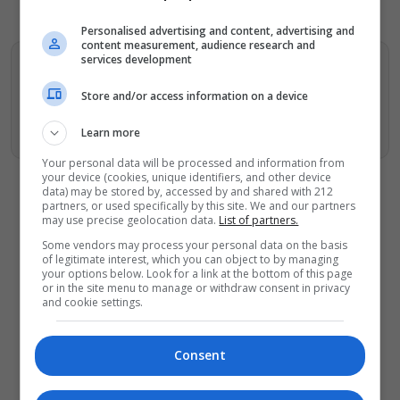
Personalised advertising and content, advertising and
content measurement, audience research and
services development
Βρείτε περισσότερα άρθρα μας στα αποτελέσματα
αναζητησης
Store and/or access information on a device
Προσθήκη του monopoli.gr στην Google
Learn more
Your personal data will be processed and information from
your device (cookies, unique identifiers, and other device
data) may be stored by, accessed by and shared with 212
partners, or used specifically by this site. We and our partners
may use precise geolocation data.
List of partners.
Some vendors may process your personal data on the basis
ΔΕΙΤΕ ΕΠΙΣΗΣ
of legitimate interest, which you can object to by managing
your options below. Look for a link at the bottom of this page
or in the site menu to manage or withdraw consent in privacy
«Κλεμμένος Πειρατής» – «Beauty and
and cookie settings.
Blue»: Το διπλό εκθεσιακό ταξίδι του
Απόστολου Χαντζαρά στην Πάτμο
Artist Unknown – Η Ήβη ήταν εδώ:
Consent
Η συγκλονιστική ιστορία της
ζωγράφου Ήβης Στάγκαλη στο