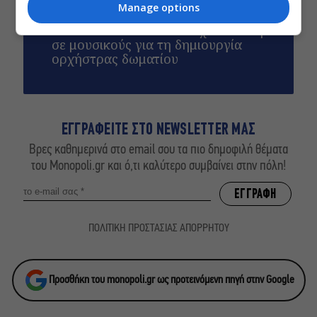
Δημοτικό Θέατρο Πειραιά
Manage options
Conduit Ensemble: Ανοιχτό κάλεσμα
σε μουσικούς για τη δημιουργία
ορχήστρας δωματίου
ΕΓΓΡΑΦΕΙΤΕ ΣΤΟ NEWSLETTER ΜΑΣ
Βρες καθημερινά στο email σου τα πιο δημοφιλή θέματα
του Monopoli.gr και ό,τι καλύτερο συμβαίνει στην πόλη!
ΠΟΛΙΤΙΚΗ ΠΡΟΣΤΑΣΙΑΣ ΑΠΟΡΡΗΤΟΥ
Προσθήκη του monopoli.gr ως προτεινόμενη πηγή στην Google