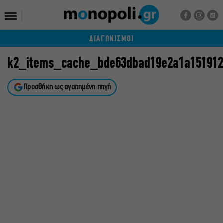
ΔΙΑΓΩΝΙΣΜΟΙ
k2_items_cache_bde63dbad19e2a1a151912
Προσθήκη ως αγαπημένη πηγή