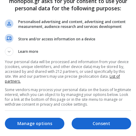
monopoli.gr asks for your consent to use your
personal data for the following purposes:
Personalised advertising and content, advertising and content
measurement, audience research and services development
Store and/or access information on a device
Learn more
Your personal data will be processed and information from your device
(cookies, unique identifiers, and other device data) may be stored by,
accessed by and shared with 212 partners, or used specifically by this
site. We and our partners may use precise geolocation data.
List of
partners.
ρθρα μας στα αποτελέσματα αναζητησης
Some vendors may process your personal data on the basis of legitimate
interest, which you can object to by managing your options below. Look
του monopoli.gr στην Google
for a link at the bottom of this page or in the site menu to manage or
withdraw consent in privacy and cookie settings.
Manage options
Consent