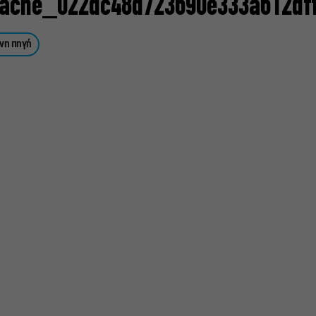
ache_022dc48d723690e333a612df
νη πηγή