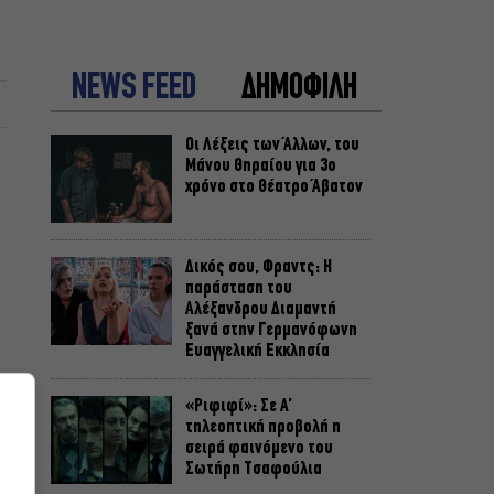
NEWS FEED
ΔΗΜΟΦΙΛΗ
Οι Λέξεις των Άλλων, του
Μάνου Θηραίου για 3ο
χρόνο στο Θέατρο Άβατον
Δικός σου, Φραντς: Η
παράσταση του
Αλέξανδρου Διαμαντή
ξανά στην Γερμανόφωνη
Ευαγγελική Εκκλησία
«Ριφιφί»: Σε Α’
τηλεοπτική προβολή η
σειρά φαινόμενο του
Σωτήρη Τσαφούλια