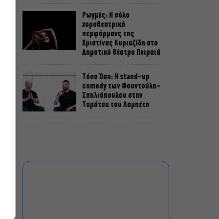
Ρωγμές: Η σόλο
χοροθεατρική
περφόρμανς της
Χριστίνας Κυριαζίδη στο
Δημοτικό Θέατρο Πειραιά
Τόσο Όσο: Η stand-up
comedy των Φουντούλη-
Σπηλιόπουλου στην
Ταράτσα του Λαμπέτη
Μιρέλα Πάχου – Αδάμ
Τσαρούχης: Τα αξέχαστα
ντουέτα του ελληνικού
σινεμά στην Ταράτσα του
Λαμπέτη
Μουσική Τεχνόπολη 2026:
Η συναυλιακή σεζόν
κορυφώνεται τον