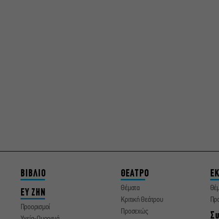
ΒΙΒΛΙΟ
ΘΕΑΤΡΟ
ΕΚ
Θέματα
Θέ
ΕΥ ΖΗΝ
Κριτική Θεάτρου
Πρ
Προορισμοί
Προσεχώς
Συ