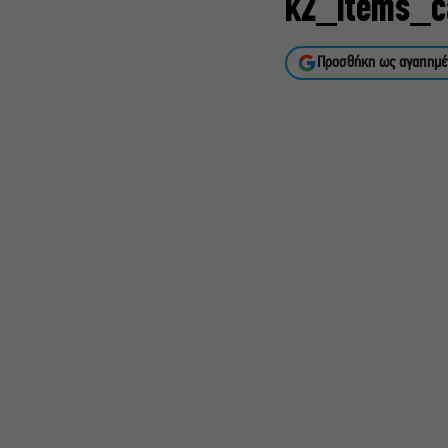
k2_items_c
Προσθήκη ως αγαπημέ