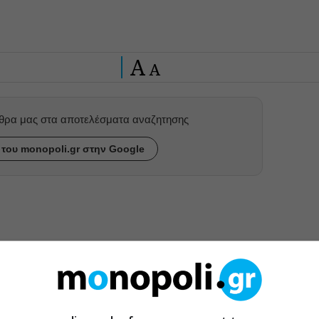
A
A
ρθρα μας στα αποτελέσματα αναζητησης
του monopoli.gr στην Google