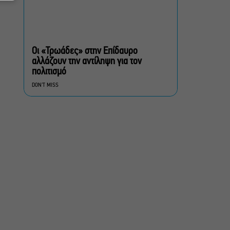
Σεπτέμβριο
Τουλάχιστον 1.500 έλεγχοι
σε 300 παραλίες –
Πρόστιμα έως 73.000€ για
Οι «Τρωάδες» στην Επίδαυρο
αυθαίρετες καταλήψεις
αλλάζουν την αντίληψη για τον
πολιτισμό
Μια μικρή παρηγοριά:
DON'T MISS
Πέντε διηγήματα του
Ρέυμοντ Κάρβερ γίνονται
παράσταση στο studio
Μαυρομιχάλη
Ραντεβού στα Σινεμά #6:
Κάρμεν, εκεί όπου η
γειτονιά δίνει σινεφίλ
ραντεβού