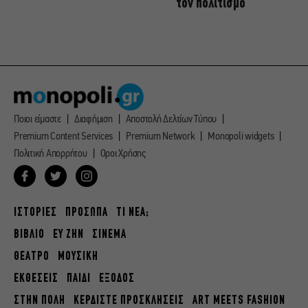
τον πολιτισμό
Ποιοι είμαστε
Διαφήμιση
Αποστολή Δελτίων Τύπου
Premium Content Services
Premium Network
Monopoli widgets
Πολιτική Απορρήτου
Οροι Χρήσης
ΙΣΤΟΡΙΕΣ
ΠΡΟΣΩΠΑ
ΤΙ ΝΕΑ;
ΒΙΒΛΙΟ
ΕΥ ΖΗΝ
ΣΙΝΕΜΑ
ΘΕΑΤΡΟ
ΜΟΥΣΙΚΗ
ΕΚΘΕΣΕΙΣ
ΠΑΙΔΙ
ΕΞΟΔΟΣ
ΣΤΗΝ ΠΟΛΗ
ΚΕΡΔΙΣΤΕ ΠΡΟΣΚΛΗΣΕΙΣ
ART MEETS FASHION