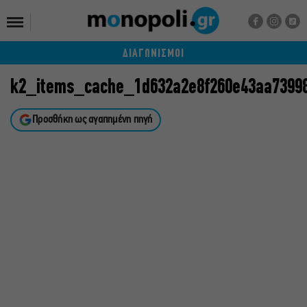
ΔΙΑΓΩΝΙΣΜΟΙ
k2_items_cache_1d632a2e8f260e43aa7399
Προσθήκη ως αγαπημένη πηγή