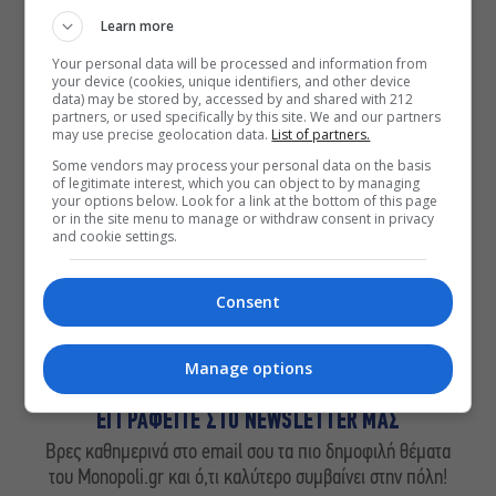
Learn more
ΔΕΙΤΕ ΕΠΙΣΗΣ
Your personal data will be processed and information from
«Κλεμμένος Πειρατής» – «Beauty and
your device (cookies, unique identifiers, and other device
data) may be stored by, accessed by and shared with 212
Blue»: Το διπλό εκθεσιακό ταξίδι του
partners, or used specifically by this site. We and our partners
Απόστολου Χαντζαρά στην Πάτμο
may use precise geolocation data.
List of partners.
Artist Unknown – Η Ήβη ήταν εδώ:
Some vendors may process your personal data on the basis
Η συγκλονιστική ιστορία της
of legitimate interest, which you can object to by managing
your options below. Look for a link at the bottom of this page
ζωγράφου Ήβης Στάγκαλη στο
or in the site menu to manage or withdraw consent in privacy
Δημοτικό Θέατρο Πειραιά
and cookie settings.
Conduit Ensemble: Ανοιχτό κάλεσμα
σε μουσικούς για τη δημιουργία
Consent
ορχήστρας δωματίου
Manage options
ΕΓΓΡΑΦΕΙΤΕ ΣΤΟ NEWSLETTER ΜΑΣ
Βρες καθημερινά στο email σου τα πιο δημοφιλή θέματα
του Monopoli.gr και ό,τι καλύτερο συμβαίνει στην πόλη!