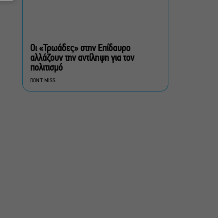
Σεπτέμβριο
Τουλάχιστον 1.500 έλεγχοι
σε 300 παραλίες –
Πρόστιμα έως 73.000€ για
Οι «Τρωάδες» στην Επίδαυρο
αυθαίρετες καταλήψεις
αλλάζουν την αντίληψη για τον
πολιτισμό
Μια μικρή παρηγοριά:
DON'T MISS
Πέντε διηγήματα του
Ρέυμοντ Κάρβερ γίνονται
παράσταση στο studio
Μαυρομιχάλη
Ραντεβού στα Σινεμά #6:
Κάρμεν, εκεί όπου η
γειτονιά δίνει σινεφίλ
ραντεβού