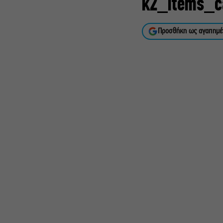
k2_items_c
Προσθήκη ως αγαπημέ