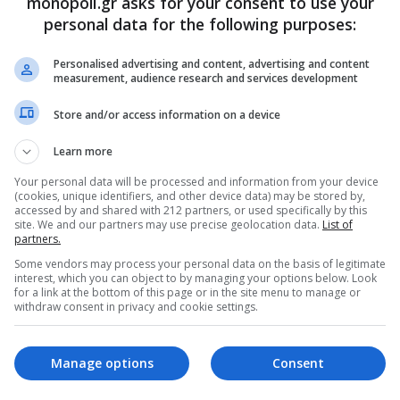
monopoli.gr asks for your consent to use your
personal data for the following purposes:
Personalised advertising and content, advertising and content
measurement, audience research and services development
Store and/or access information on a device
Learn more
Your personal data will be processed and information from your device
(cookies, unique identifiers, and other device data) may be stored by,
accessed by and shared with 212 partners, or used specifically by this
site. We and our partners may use precise geolocation data.
List of
partners.
ρθρα μας στα αποτελέσματα αναζητησης
Some vendors may process your personal data on the basis of legitimate
interest, which you can object to by managing your options below. Look
του monopoli.gr στην Google
for a link at the bottom of this page or in the site menu to manage or
withdraw consent in privacy and cookie settings.
Manage options
Consent