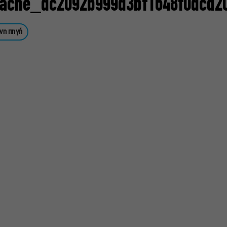
ache_dc2092b999d3bf1648f0dcd2
νη πηγή