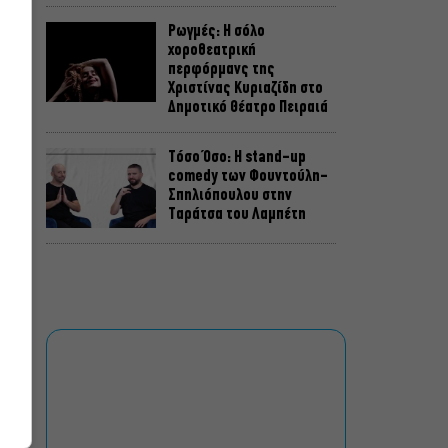
Ρωγμές: Η σόλο
χοροθεατρική
περφόρμανς της
Χριστίνας Κυριαζίδη στο
Δημοτικό Θέατρο Πειραιά
Τόσο Όσο: Η stand-up
comedy των Φουντούλη-
Σπηλιόπουλου στην
Ταράτσα του Λαμπέτη
Μιρέλα Πάχου – Αδάμ
Τσαρούχης: Τα αξέχαστα
ντουέτα του ελληνικού
σινεμά στην Ταράτσα του
Λαμπέτη
Μουσική Τεχνόπολη 2026:
Η συναυλιακή σεζόν
κορυφώνεται τον