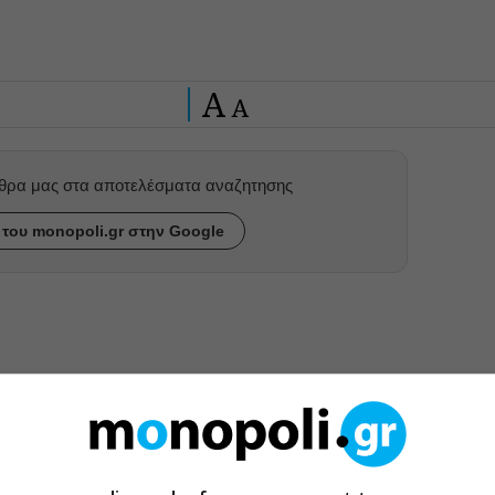
A
A
ρθρα μας στα αποτελέσματα αναζητησης
του monopoli.gr στην Google