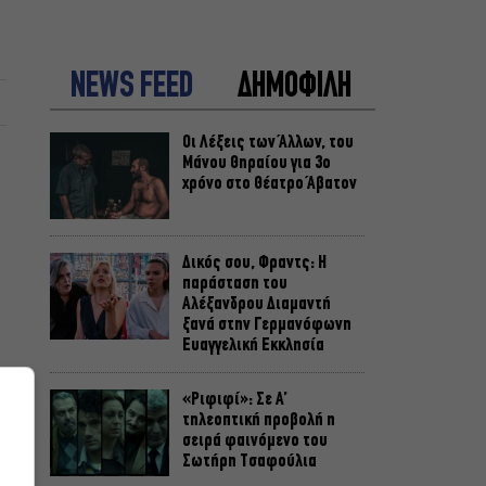
NEWS FEED
ΔΗΜΟΦΙΛΗ
Οι Λέξεις των Άλλων, του
Μάνου Θηραίου για 3ο
χρόνο στο Θέατρο Άβατον
Δικός σου, Φραντς: Η
παράσταση του
Αλέξανδρου Διαμαντή
ξανά στην Γερμανόφωνη
Ευαγγελική Εκκλησία
«Ριφιφί»: Σε Α’
τηλεοπτική προβολή η
σειρά φαινόμενο του
Σωτήρη Τσαφούλια