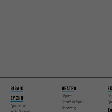
ΒΙΒΛΙΟ
ΘΕΑΤΡΟ
ΕΚ
Θέματα
Θέ
ΕΥ ΖΗΝ
Κριτική Θεάτρου
Πρ
Προορισμοί
Προσεχώς
Συ