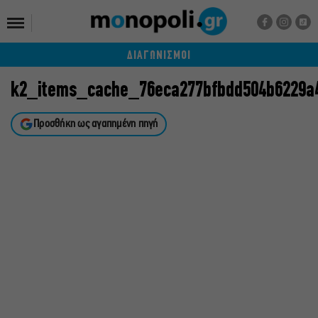
ΔΙΑΓΩΝΙΣΜΟΙ
k2_items_cache_76eca277bfbdd504b6229a
Προσθήκη ως αγαπημένη πηγή