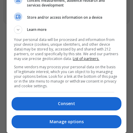
αναζητησης
content measurement, audience research and
services development
Προσθήκη του monopoli.gr στην Google
Store and/or access information on a device
Learn more
Your personal data will be processed and information from
your device (cookies, unique identifiers, and other device
data) may be stored by, accessed by and shared with 212
partners, or used specifically by this site. We and our partners
ΔΕΙΤΕ ΕΠΙΣΗΣ
may use precise geolocation data.
List of partners.
«Κλεμμένος Πειρατής» – «Beauty and
Some vendors may process your personal data on the basis
of legitimate interest, which you can object to by managing
Blue»: Το διπλό εκθεσιακό ταξίδι του
your options below. Look for a link at the bottom of this page
Απόστολου Χαντζαρά στην Πάτμο
or in the site menu to manage or withdraw consent in privacy
and cookie settings.
Artist Unknown – Η Ήβη ήταν εδώ:
Η συγκλονιστική ιστορία της
ζωγράφου Ήβης Στάγκαλη στο
Consent
Δημοτικό Θέατρο Πειραιά
Conduit Ensemble: Ανοιχτό κάλεσμα
Manage options
σε μουσικούς για τη δημιουργία
ορχήστρας δωματίου