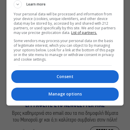
Learn more
ΔΕΙΤΕ ΕΠΙΣΗΣ
Your personal data will be processed and information from
your device (cookies, unique identifiers, and other device
Οι Λέξεις των Άλλων, του Μάνου
data) may be stored by, accessed by and shared with 212
Θηραίου για 3ο χρόνο στο Θέατρο
partners, or used specifically by this site. We and our partners
may use precise geolocation data.
List of partners.
Άβατον
Some vendors may process your personal data on the basis
Δικός σου, Φραντς: Η παράσταση του
of legitimate interest, which you can object to by managing
Αλέξανδρου Διαμαντή ξανά στην
your options below. Look for a link at the bottom of this page
Γερμανόφωνη Ευαγγελική Εκκλησία
or in the site menu to manage or withdraw consent in privacy
and cookie settings.
«Ριφιφί»: Σε Α’ τηλεοπτική προβολή
η σειρά φαινόμενο του Σωτήρη
Τσαφούλια
Consent
Manage options
ΕΓΓΡΑΦΕΙΤΕ ΣΤΟ NEWSLETTER ΜΑΣ
Βρες καθημερινά στο email σου τα πιο δημοφιλή θέματα
του Monopoli.gr και ό,τι καλύτερο συμβαίνει στην πόλη!