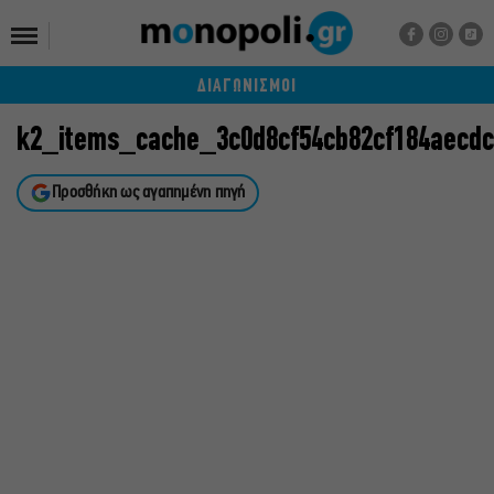
ΔΙΑΓΩΝΙΣΜΟΙ
k2_items_cache_3c0d8cf54cb82cf184aecdc
Προσθήκη ως αγαπημένη πηγή