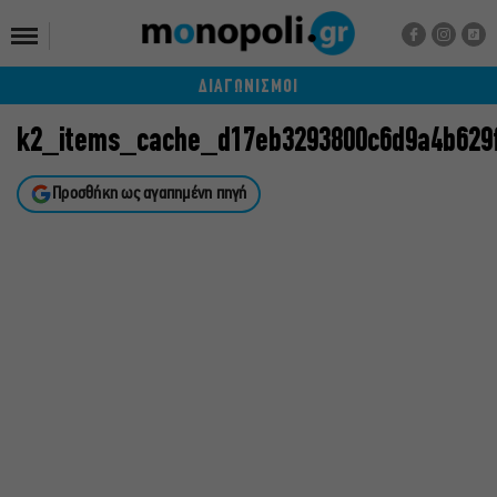
ΔΙΑΓΩΝΙΣΜΟΙ
k2_items_cache_d17eb3293800c6d9a4b629
Προσθήκη ως αγαπημένη πηγή