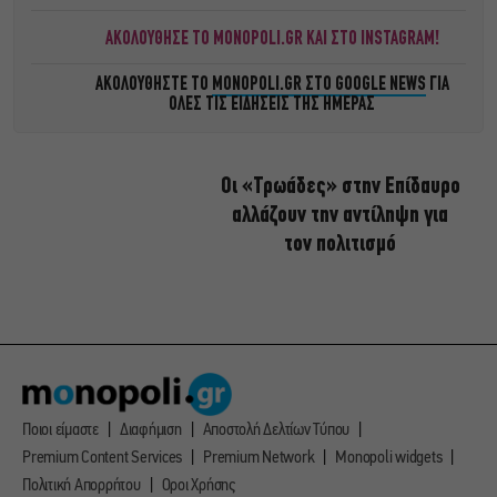
ΑΚΟΛΟΥΘΗΣΕ ΤΟ MONOPOLI.GR ΚΑΙ ΣΤΟ INSTAGRAM!
ΑΚΟΛΟΥΘΗΣΤΕ ΤΟ
MONOPOLI.GR ΣΤΟ GOOGLE NEWS
ΓΙΑ
ΟΛΕΣ ΤΙΣ ΕΙΔΗΣΕΙΣ ΤΗΣ ΗΜΕΡΑΣ
Οι «Τρωάδες» στην Επίδαυρο
αλλάζουν την αντίληψη για
τον πολιτισμό
Ποιοι είμαστε
Διαφήμιση
Αποστολή Δελτίων Τύπου
Premium Content Services
Premium Network
Monopoli widgets
Πολιτική Απορρήτου
Οροι Χρήσης