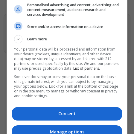
Personalised advertising and content, advertising and
content measurement, audience research and
services development
Βρείτε περισσότερα άρθρα μας στα αποτελέσματα
Store and/or access information on a device
αναζητησης
Learn more
Προσθήκη του monopoli.gr στην Google
Your personal data will be processed and information from
your device (cookies, unique identifiers, and other device
data) may be stored by, accessed by and shared with 212
partners, or used specifically by this site. We and our partners
may use precise geolocation data.
List of partners.
Some vendors may process your personal data on the basis
of legitimate interest, which you can object to by managing
ΔΕΙΤΕ ΕΠΙΣΗΣ
your options below. Look for a link at the bottom of this page
or in the site menu to manage or withdraw consent in privacy
and cookie settings.
Δήμος Αθηναίων: Απομάκρυνση 240
τραπεζοκαθισμάτων σε 13
επιχειρησιακές δράσεις
Consent
«Θάλασσα από γυαλί»: Παγκόσμια
πρεμιέρα για τη νέα ταινία του Αλέξη
Αλεξίου
Manage options