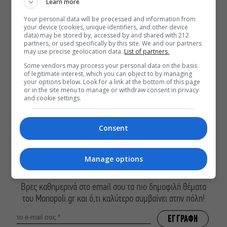
Learn more
ΔΕΙΤΕ ΕΠΙΣΗΣ
Your personal data will be processed and information from
your device (cookies, unique identifiers, and other device
data) may be stored by, accessed by and shared with 212
Hot or Not #231: Όλα όσα μάς
partners, or used specifically by this site. We and our partners
άρεσαν (ή μάς χάλασαν) αυτή την
may use precise geolocation data.
List of partners.
εβδομάδα
Some vendors may process your personal data on the basis
Δεν θα μπορούσε να υπάρξει άλλη
of legitimate interest, which you can object to by managing
your options below. Look for a link at the bottom of this page
Αμελί πέρα από την Audrey Tautou
or in the site menu to manage or withdraw consent in privacy
and cookie settings.
Αύγουστος στην Αθήνα: 5 μαγαζιά
που κάνουν τις διακοπές να μοιάζουν
λίγο πιο κοντά
Consent
Manage options
ΕΓΓΡΑΦΕΙΤΕ ΣΤΟ NEWSLETTER ΜΑΣ
Βρες καθημερινά στο email σου τα πιο δημοφιλή θέματα
του Monopoli.gr και ό,τι καλύτερο συμβαίνει στην πόλη!