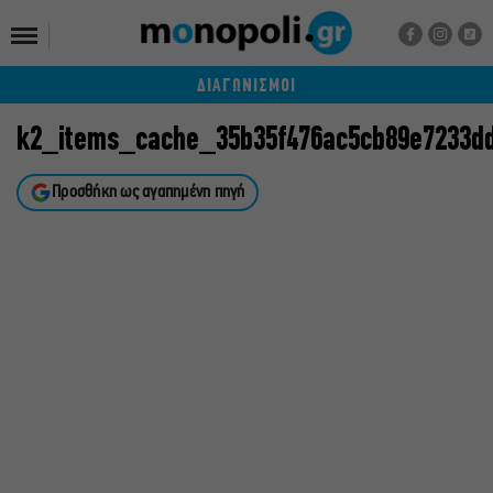
ΔΙΑΓΩΝΙΣΜΟΙ
k2_items_cache_35b35f476ac5cb89e7233d
Προσθήκη ως αγαπημένη πηγή