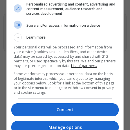
Personalised advertising and content, advertising and
content measurement, audience research and
services development
Βρείτε περισσότερα άρθρα μας στα αποτελέσματα
Store and/or access information on a device
αναζητησης
Learn more
Προσθήκη του monopoli.gr στην Google
Your personal data will be processed and information from
your device (cookies, unique identifiers, and other device
data) may be stored by, accessed by and shared with 212
partners, or used specifically by this site. We and our partners
may use precise geolocation data.
List of partners.
Some vendors may process your personal data on the basis
of legitimate interest, which you can object to by managing
ΔΕΙΤΕ ΕΠΙΣΗΣ
your options below. Look for a link at the bottom of this page
or in the site menu to manage or withdraw consent in privacy
and cookie settings.
Αύγουστος στην Αθήνα: 5 μαγαζιά
που κάνουν τις διακοπές να μοιάζουν
λίγο πιο κοντά
Consent
Παναγώτης Χ. Βούρος: Η “Παραξενιά”
είναι η δύναμή μας να μπορούμε να
διαφέρουμε
Manage options