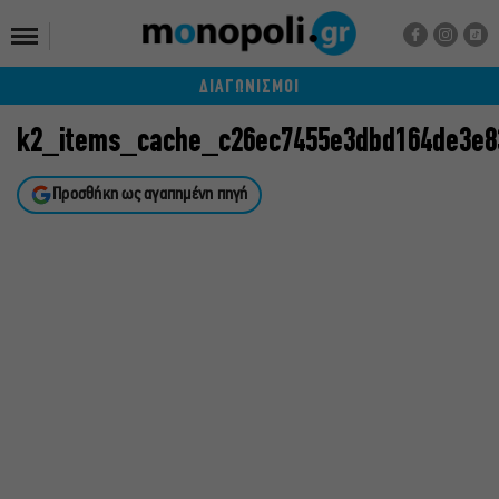
ΔΙΑΓΩΝΙΣΜΟΙ
k2_items_cache_c26ec7455e3dbd164de3e8
Προσθήκη ως αγαπημένη πηγή