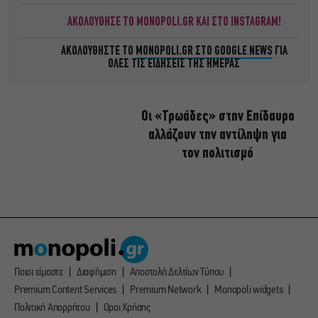
ΑΚΟΛΟΥΘΗΣΕ ΤΟ MONOPOLI.GR ΚΑΙ ΣΤΟ INSTAGRAM!
ΑΚΟΛΟΥΘΗΣΤΕ ΤΟ
MONOPOLI.GR ΣΤΟ GOOGLE NEWS
ΓΙΑ
ΟΛΕΣ ΤΙΣ ΕΙΔΗΣΕΙΣ ΤΗΣ ΗΜΕΡΑΣ
Οι «Τρωάδες» στην Επίδαυρο
αλλάζουν την αντίληψη για
τον πολιτισμό
Ποιοι είμαστε
Διαφήμιση
Αποστολή Δελτίων Τύπου
Premium Content Services
Premium Network
Monopoli widgets
Πολιτική Απορρήτου
Οροι Χρήσης