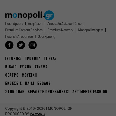
Ποιοι είμαστε
Διαφήμιση
Αποστολή Δελτίων Τύπου
Premium Content Services
Premium Network
Monopoli widgets
Πολιτική Απορρήτου
Οροι Χρήσης
ΙΣΤΟΡΙΕΣ
ΠΡΟΣΩΠΑ
ΤΙ ΝΕΑ;
ΒΙΒΛΙΟ
ΕΥ ΖΗΝ
ΣΙΝΕΜΑ
ΘΕΑΤΡΟ
ΜΟΥΣΙΚΗ
ΕΚΘΕΣΕΙΣ
ΠΑΙΔΙ
ΕΞΟΔΟΣ
ΣΤΗΝ ΠΟΛΗ
ΚΕΡΔΙΣΤΕ ΠΡΟΣΚΛΗΣΕΙΣ
ART MEETS FASHION
Copyright © 2010- 2026 | MONOPOLI.GR
PRODUCED BY
WHISKEY