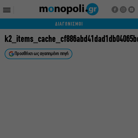
ΔΙΑΓΩΝΙΣΜΟΙ
k2_items_cache_cf886abd41dad1db04065b
Προσθήκη ως αγαπημένη πηγή