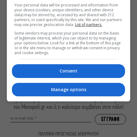
Your personal data will be processed and information from
Αύγουστος στην Αθήνα: 5 μαγαζιά
your device (cookies, unique identifiers, and other device
data) may be stored by, accessed by and shared with 212
που κάνουν τις διακοπές να μοιάζουν
partners, or used specifically by this site. We and our partners
λίγο πιο κοντά
may use precise geolocation data.
List of partners.
Παναγώτης Χ. Βούρος: Η “Παραξενιά”
Some vendors may process your personal data on the basis
είναι η δύναμή μας να μπορούμε να
of legitimate interest, which you can object to by managing
your options below. Look for a link at the bottom of this page
διαφέρουμε
or in the site menu to manage or withdraw consent in privacy
and cookie settings.
Αυτό το Σαββατοκύριακο η TV παίζει
σε… Christopher Nolan mode
Consent
Manage options
ΕΓΓΡΑΦΕΙΤΕ ΣΤΟ NEWSLETTER ΜΑΣ
Βρες καθημερινά στο email σου τα πιο δημοφιλή θέματα
του Monopoli.gr και ό,τι καλύτερο συμβαίνει στην πόλη!
ΠΟΛΙΤΙΚΗ ΠΡΟΣΤΑΣΙΑΣ ΑΠΟΡΡΗΤΟΥ