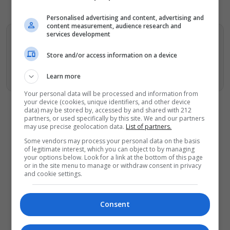
Personalised advertising and content, advertising and
content measurement, audience research and
services development
Βρείτε περισσότερα άρθρα μας στα αποτελέσματα
αναζητησης
Store and/or access information on a device
Προσθήκη του monopoli.gr στην Google
Learn more
Your personal data will be processed and information from
your device (cookies, unique identifiers, and other device
data) may be stored by, accessed by and shared with 212
partners, or used specifically by this site. We and our partners
may use precise geolocation data.
List of partners.
Some vendors may process your personal data on the basis
ΔΕΙΤΕ ΕΠΙΣΗΣ
of legitimate interest, which you can object to by managing
your options below. Look for a link at the bottom of this page
or in the site menu to manage or withdraw consent in privacy
Θέατρο, συναυλίες, εκθέσεις: Τι
and cookie settings.
κάνουμε στην πόλη από Παρασκευή
έως Κυριακή 7-9 Αυγούστου
«Κλεμμένος Πειρατής» – «Beauty and
Consent
Blue»: Το διπλό εκθεσιακό ταξίδι του
Απόστολου Χαντζαρά στην Πάτμο