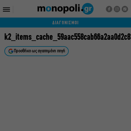
ΔΙΑΓΩΝΙΣΜΟΙ
k2_items_cache_59aac558cab66a2aa0d2c8
Προσθήκη ως αγαπημένη πηγή