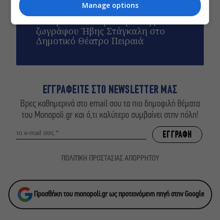
Manage options
Artist Unknown – Η Ήβη ήταν εδώ:
Η συγκλονιστική ιστορία της
ζωγράφου Ήβης Στάγκαλη στο
Δημοτικό Θέατρο Πειραιά
ΕΓΓΡΑΦΕΙΤΕ ΣΤΟ NEWSLETTER ΜΑΣ
Βρες καθημερινά στο email σου τα πιο δημοφιλή θέματα
του Monopoli.gr και ό,τι καλύτερο συμβαίνει στην πόλη!
ΠΟΛΙΤΙΚΗ ΠΡΟΣΤΑΣΙΑΣ ΑΠΟΡΡΗΤΟΥ
Προσθήκη του monopoli.gr ως προτεινόμενη πηγή στην Google